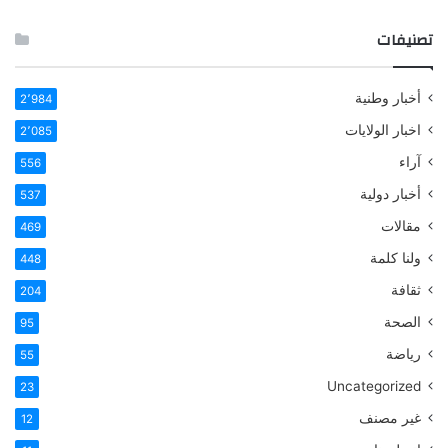
تصنيفات
أخبار وطنية
2٬984
اخبار الولايات
2٬085
آراء
556
أخبار دولية
537
مقالات
469
ولنا كلمة
448
ثقافة
204
الصحة
95
رياضة
55
Uncategorized
23
غير مصنف
12