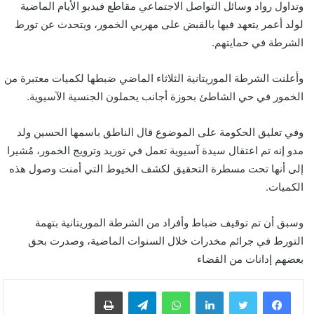
وتداول رواد وسائل التواصل الاجتماعي مقاطع فيديو الأيام الماضية
لولد أعمر يتعهد فيها بالقبض على مهربي الخمور، ويتحدث عن تورط
الشرطة في حمايتهم.
وأعلنت الشرطة الموريتانية الثلاثاء الماضي ضبطها لكميات معتبرة من
الخمور في حي الشاطئ بحوزة أجانب يحملون الجنسية الآسيوية.
وفي تعليق الحكومة على الموضوع قال الناطق باسمها الحسين ولد
مدو إنه تم اعتقال سيدة آسيوية تعمل في توريد وترويج الخمور، مُشيرا
إلى أنها تحت مسطرة التحقيق لكشف الخيوط التي أمنت وصول هذه
الكميات.
وسبق أن تم توقيف ضباط وأفراد من الشرطة الموريتانية بتهمة
التورط في جرائم مخدرات خلال السنوات الماضية، وصدرت بحق
بعضهم إدانات من القضاء
لينكدإن
واتساب
تيلقرام
طباعة