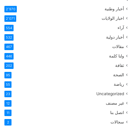
أخبار وطنية
2٬970
اخبار الولايات
2٬071
آراء
554
أخبار دولية
532
مقالات
467
ولنا كلمة
446
ثقافة
202
الصحة
95
رياضة
55
Uncategorized
23
غير مصنف
12
اتصل بنا
11
سجالات
2