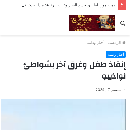
ذهب موريتانيا بين جشع التجار وغياب الرقابة: ماذا يحدث في أزويرات والشامي
بحث
الق
عن
الرئيسية
/
أخبار وطنية
أخبار وطنية
إنقاذ طفل وغرق آخر بشواطئ
نواذيبو
سبتمبر 17, 2024