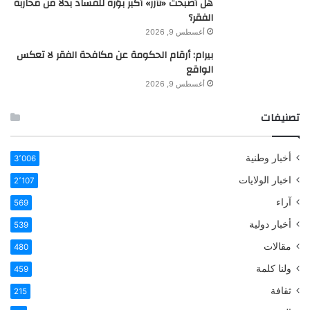
هل أصبحت «تآزر» أكبر بؤرة للفساد بدلًا من محاربة
الفقر؟
أغسطس 9, 2026
بيرام: أرقام الحكومة عن مكافحة الفقر لا تعكس
الواقع
أغسطس 9, 2026
تصنيفات
أخبار وطنية
3٬006
اخبار الولايات
2٬107
آراء
569
أخبار دولية
539
مقالات
480
ولنا كلمة
459
ثقافة
215