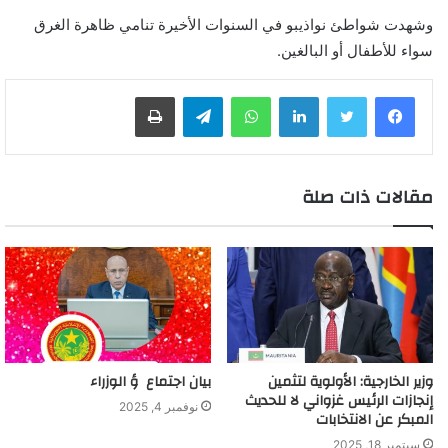
وشهدت شواطئ نواذيبو في السنوات الأخيرة تنامي ظاهرة الغرق
سواء للأطفال أو البالغين.
لينكدإن
واتساب
تيلقرام
طباعة
مقالات ذات صلة
وزير الخارجية: الأولوية لتثمين
بيان اجتماع ؤ الوزراء
إنجازات الرئيس غزواني لا للحديث
نوفمبر 4, 2025
المبكر عن الانتخابات
سبتمبر 18, 2025