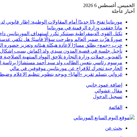
الخميس, أغسطس 6 2026
أخبار عاجلة
موريتانيا تفتح بابًا جديدًا أمام المقاولات الوطنية: إطار قانو
ماذا حققت وزارة الرقمنة في موريتانيا
تكتل القوى الديمقراطية يستنكر تكرر استهداف الموريتانيين د
صورةٌ هزّت ضمير العالم وطرحت سؤالًا قاسيًا: هل تكفي عدسة
حزب «جمع» يطلق مسارًا لإعادة هيكلة هيئاته وتعزيز حضوره ا
تأجيل جلسة في قضية المدون سيدي ولد اكماش بسبب إشكال ا
بالفيديو.. حملات وزارة التجارة تلاحق المواد المنتهية الصلاحية 
مرسوم رئاسي بتعيين الطالب ولد سيد أحمد مستشارًا برئاسة ا
الخارجية تتحرك للإفراج عن موريتانيين موقوفين في مالي
غزواني يتسلم تقرير «الهابا» ويوجه بتطوير تنظيم الإعلام وضبط
إضافة عمود جانبي
مقال عشوائي
تسجيل الدخول
القائمة
بحث عن