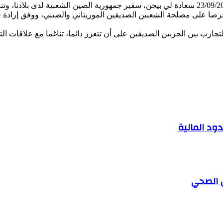
استقبل رئيس الحزب السيد سيد أحمد ولد محمد ظهر اليوم الإثنين 23/09/2024 سعادة لي بيجن، سفير ج
 حرصا على مصلحة الشعبين الصديقين الموريتاني والصيني، ووفق إرادة ق
التجارب بين الحزبين الصديقين على أن تتعزز دائما، تناغما مع علاقات التع
ود المالية
 الصحي