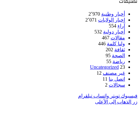
تصنيفات
أخبار وطنية
2٬970
اخبار الولايات
2٬071
آراء
554
أخبار دولية
532
مقالات
467
ولنا كلمة
446
ثقافة
202
الصحة
95
رياضة
55
Uncategorized
23
غير مصنف
12
اتصل بنا
11
سجالات
2
فيسبوك
تويتر
واتساب
تيلقرام
زر الذهاب إلى الأعلى