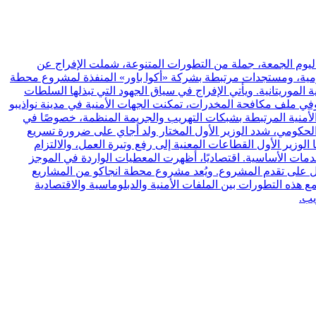
اليوم الجمعة، جملة من التطورات المتنوعة، شملت الإفراج عن
حكومية، ومستجدات مرتبطة بشركة «أكوا باور» المنفذة لمشروع محطة
ا وزارة الشؤون الخارجية الموريتانية. ويأتي الإفراج في سياق الجهود التي تبذلها السلطات
 وفي ملف مكافحة المخدرات، تمكنت الجهات الأمنية في مدينة نواذيبو
يش. وتعكس العملية حجم التحديات الأمنية المرتبطة بشبكات التهريب والجريمة المنظمة، خصوصًا في
د الحكومي، شدد الوزير الأول المختار ولد أجاي على ضرورة تسريع
 الوزير الأول القطاعات المعنية إلى رفع وتيرة العمل، والالتزام
مات الأساسية. اقتصاديًا، أظهرت المعطيات الواردة في الموجز
مل على تقدم المشروع. ويُعد مشروع محطة انجاكو من المشاريع
ع هذه التطورات بين الملفات الأمنية والدبلوماسية والاقتصادية
يب.