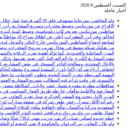
السبت, أغسطس 8 2026
أخبار عاجلة
ولد النجاشي: موريتانيا تستهدف خلق 30 ألف فرصة عمل خلال عامين
الإفراج عن موريتانيين وضبط مخدرات وتسريع المشاريع.. أبرز أ
مواطنين موريتانيين بعد تحركات دبلوماسية، وضبط كمية كبيرة 
انجاكو. وفي أ
لمتابعة أوضاع المواطنين الموريتانيين خارج البلاد، والتدخل ل
المدن الساحلية والحدودية، كما تؤكد أهمية تعزيز الرقابة والت
تنفيذ المشاريع الكبرى وإزالة العراقيل التي تعيق تقدمها، وذلك خ
بالآجال المحددة، ومعالجة التأخر المسجل في بعض المشاريع، ل
انخفاض أرباح شركة «أكوا باور»، المنفذة لمشروع محطة انجاك
المهمة المرتبطة بتعزيز البنية التحتية وتطوير الخدمات، ما يجع
والتنموية، في وقت تتزايد فيه المطالب بتسريع المشاريع العمو
تساقطات مطرية معتبرة تشمل عشر ولايات.. أشكاطة تتصدر بـ75 ملم
المعارضة والأغلبية توقّعان خارطة طريق الحوار السياسي في مور
الوزير الأول يبحث مع السفير الجزائري سبل تعزيز التعاون بين ا
رغم أنه الأقل سعراً.. رفض طعن شركة في صفقة سيارات لوزارة الثقافة بنحو 86
السعودية وتركيا وباكستان توقّع «اتفاقية مكة» للدفاع المشترك
اتصال هاتفي بين ولد مرزوك وعراقجي لبحث التوتر الإقليمي وتع
خطة جديدة لتمكين شباب الريف: تدريب مهني لـ730 شابًا وشابة في موريتانيا
ولد بلال: التعاون بين البرلمان والحكومة لا يعني التبعية أو التخ