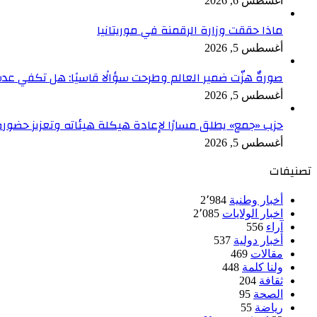
أغسطس 6, 2026
ماذا حققت وزارة الرقمنة في موريتانيا
أغسطس 5, 2026
صورةٌ هزّت ضمير العالم وطرحت سؤالًا قاسيًا: هل تكفي ع
أغسطس 5, 2026
حزب «جمع» يطلق مسارًا لإعادة هيكلة هيئاته وتعزيز حضور
أغسطس 5, 2026
تصنيفات
أخبار وطنية
2٬984
اخبار الولايات
2٬085
آراء
556
أخبار دولية
537
مقالات
469
ولنا كلمة
448
ثقافة
204
الصحة
95
رياضة
55