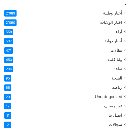
أخبار وطنية
2٬989
اخبار الولايات
2٬090
آراء
558
أخبار دولية
537
مقالات
471
ولنا كلمة
450
ثقافة
206
الصحة
95
رياضة
55
Uncategorized
23
غير مصنف
12
اتصل بنا
11
سجالات
2