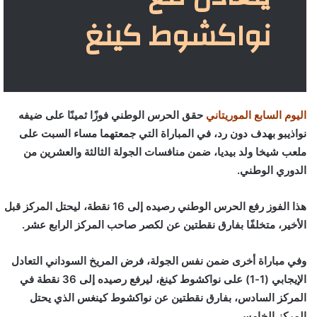
نواكشوط كينغ
اليوم السابع الموريتاني
حقق الحرس الوطني فوزًا ثمينًا على ضيفه
نواذيبو بهدف دون رد، في المباراة التي جمعتهما مساء السبت على
ملعب شيخا ولد بيديا، ضمن منافسات الجولة الثالثة والعشرين من
الدوري الوطني.
هذا الفوز رفع الحرس الوطني رصيده إلى 16 نقطة، ليحتل المركز قبل
الأخير، متخلفًا بفارق نقطتين عن لكصر صاحب المركز الرابع عشر.
وفي مباراة أخرى ضمن نفس الجولة، فرض المريخ السوداني التعادل
الإيجابي (1-1) على نواكشوط كينغ، ليرفع رصيده إلى 36 نقطة في
المركز السادس، بفارق نقطتين عن نواكشوط كينغس الذي يحتل
المركز الخامس