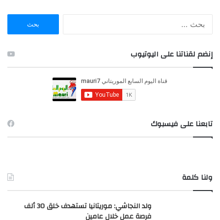
ا
ل
ب
ح
إنضم لقناتنا على اليوتيوب
ث
ع
ن
:
تابعنا على فيسبوك
ولنا كلمة
ولد النجاشي: موريتانيا تستهدف خلق 30 ألف
فرصة عمل خلال عامين