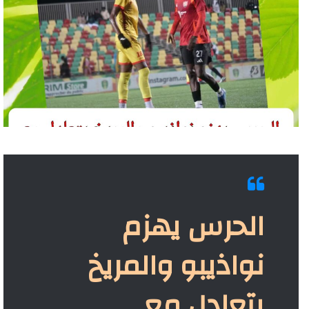
الحرس يهزم
نواذيبو والمريخ
يتعادل مع