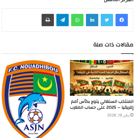
لينكدإن
واتساب
تيلقرام
طباعة
مقالات ذات صلة
المنتخب السنغالي يتوج بكأس أمم
إفريقيا – 2025 على حساب المغرب
يناير 19, 2026