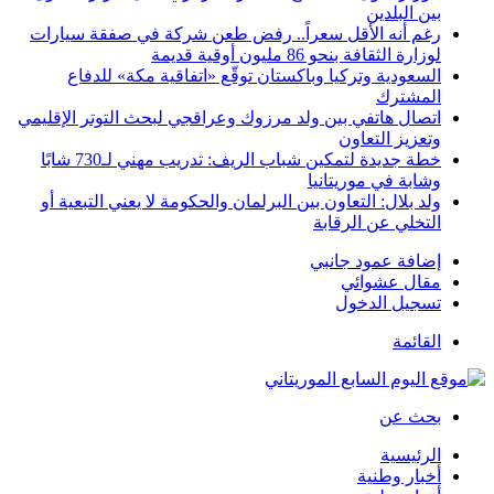
بين البلدين
رغم أنه الأقل سعراً.. رفض طعن شركة في صفقة سيارات
لوزارة الثقافة بنحو 86 مليون أوقية قديمة
السعودية وتركيا وباكستان توقّع «اتفاقية مكة» للدفاع
المشترك
اتصال هاتفي بين ولد مرزوك وعراقجي لبحث التوتر الإقليمي
وتعزيز التعاون
خطة جديدة لتمكين شباب الريف: تدريب مهني لـ730 شابًا
وشابة في موريتانيا
ولد بلال: التعاون بين البرلمان والحكومة لا يعني التبعية أو
التخلي عن الرقابة
إضافة عمود جانبي
مقال عشوائي
تسجيل الدخول
القائمة
بحث عن
الرئيسية
أخبار وطنية