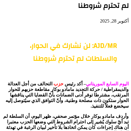
لم تحترم شروطنا
أكتوبر 28, 2025
AJD/MR: لن نشارك في الحوار،
والسلطات لم تحترم شروطنا
اليوم السابع الموريتاني
– أكد رئيس
حزب
التحالف من أجل العدالة
والديمقراطية / حركة التجديد مامادو بوكار مقاطعة حزبهم للحوار
المرتقب، مشترطا توفر أدنى الضمانات بأنّ القضايا التي يناقشها
الحوار ستكون ذات مصلحة وطنية، وأنّ التوافق الذي سيُتوصل إليه
سيخضع فعلاً للتنفيذ.
وأردف مامادو بوكار خلال مؤتمر صحفي، ظهر اليوم، أن السلطة لم
تبد أيّ سلوك يُشير إلى احترام الشروط التي وضعها الحزب معتبرا
أن هناك إجراءات كان يمكن اتخاذها بلا تأخير لبيان الرغبة في تهدئة