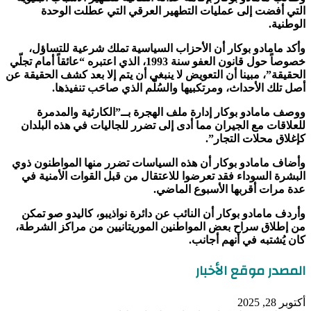
التي أفضت إلى عمليات التطهير العرقي التي عطلت الوحدة
الوطنية.
وأكد مامادو بوكار أن الأحزاب السياسية تملك شرعية للتساؤل،
خصوصاً حول قانون العفو سنة 1993، الذي اعتبره “عائقاً أمام تجلّي
الحقيقة”، مبينا أن التعويض لا ينبغي أن يتم إلا بعد كشف الحقيقة عن
أصل تلك الأحداث، ومرتكبيها والسُلّم الذي صاحَب تنفيذها.
ووصف مامادو بوكار إدارة ملف الهجرة بــ”الكارثية والمدمرة
للعلاقات مع الجيران مما أدى إلى تضرر للجاليات في هذه البلدان
كإغلاق محلات التجار”.
وأضاف مامادو بوكار أن هذه السياسات تضرر منها المواطنون ذوي
البشرة السوداء فقد تعرضوا للاعتقال من قبل القوات الأمنية في
عدة مرات أقربها الأسبوع الماضي.
وأردف مامادو بوكار أن النائب عن دائرة نواذيبو، كاليدو صو تمكن
من إطلاق سراح بعض المواطنين الموريتانيين من مراكز الشرطة،
كان يُشتبه في أنهم أجانب.
المصدر موقع الأخبار
أكتوبر 28, 2025