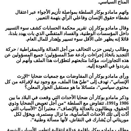
المناخ السياسي.
واتهم مامادو بوكار السلطة بمواصلة تأزيم الأجواء عبر اعتقال
نشطاء حقوق الإنسان وفاعلي الرأي بتهمة التعبير.
وقال مامادو بوكار إن تقرير محكمة الحسابات كشف سوء التسيير
داخل المؤسسات الوطنية، والفساد المتفشّي الذي بات يهدد بلدنا،
قائلا إنه يظهر على الأقل سوء تسيير وإهدار للمال العام.
وطالب رئيس حزب التحالف من أجل العدالة والديمقراطية / حركة
التجديد باتخاذ إجراءات رادعة ضدّ المسؤولين؛ جميع المسؤولين عن
هذه التجاوزات، مؤكدا متابعتهم لتطوّرات هذا الملف وأنهم لن
يترددوا في العودة إليه.
ورأى مامادو بوكار أن المفاوضات مع جمعيات ضحايا “الإرث
الإنساني”، تهدف إلى “طيّ هذا الملف، مع وجود نية لإفراغه من كل
محتوى سياسي”، متسائلا ما هو مستقبل الحوار المعلن؟
وذكر مامادو بوكار أن ضحايا الأحداث التي وقعت في البلاد ما بين
1986 و1991، تتفاوض مع السلطة “من أجل تعويض الضحايا وذوي
الحقوق، ويطالبون بالعدالة والإنصاف”، معتبرا أنّ “الأسباب التي
أدّت إلى تلك الأحداث المأساوية، ما تزال مستمرة، ويخوّل لكل
موريتاني أن يُشارك في النقاش، لأنها مسألة وطنية”.
وطالب مامادو بوكار بإقامة عدالة انتقالية لتطهير الأسباب البنيوية