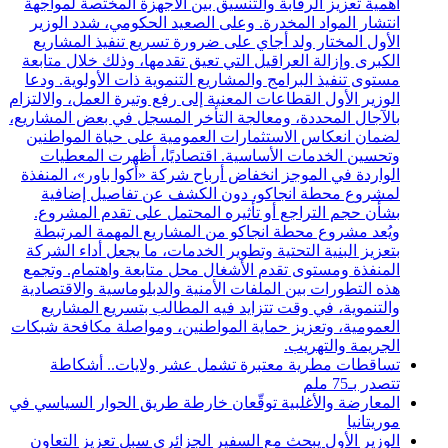
أهمية تعزيز الرقابة والتنسيق بين الأجهزة المختصة لمواجهة
انتشار المواد المخدرة. وعلى الصعيد الحكومي، شدد الوزير
الأول المختار ولد أجاي على ضرورة تسريع تنفيذ المشاريع
الكبرى وإزالة العراقيل التي تعيق تقدمها، وذلك خلال متابعة
مستوى تنفيذ البرامج والمشاريع التنموية ذات الأولوية. ودعا
الوزير الأول القطاعات المعنية إلى رفع وتيرة العمل، والالتزام
بالآجال المحددة، ومعالجة التأخر المسجل في بعض المشاريع،
لضمان انعكاس الاستثمارات العمومية على حياة المواطنين
وتحسين الخدمات الأساسية. اقتصاديًا، أظهرت المعطيات
الواردة في الموجز انخفاض أرباح شركة «أكوا باور»، المنفذة
لمشروع محطة انجاكو، دون الكشف عن تفاصيل إضافية
بشأن حجم التراجع أو تأثيره المحتمل على تقدم المشروع.
ويُعد مشروع محطة انجاكو من المشاريع المهمة المرتبطة
بتعزيز البنية التحتية وتطوير الخدمات، ما يجعل أداء الشركة
المنفذة ومستوى تقدم الأشغال محل متابعة واهتمام. وتجمع
هذه التطورات بين الملفات الأمنية والدبلوماسية والاقتصادية
والتنموية، في وقت تتزايد فيه المطالب بتسريع المشاريع
العمومية، وتعزيز حماية المواطنين، ومواصلة مكافحة شبكات
الجريمة والتهريب.
تساقطات مطرية معتبرة تشمل عشر ولايات.. أشكاطة
تتصدر بـ75 ملم
المعارضة والأغلبية توقّعان خارطة طريق الحوار السياسي في
موريتانيا
الوزير الأول يبحث مع السفير الجزائري سبل تعزيز التعاون