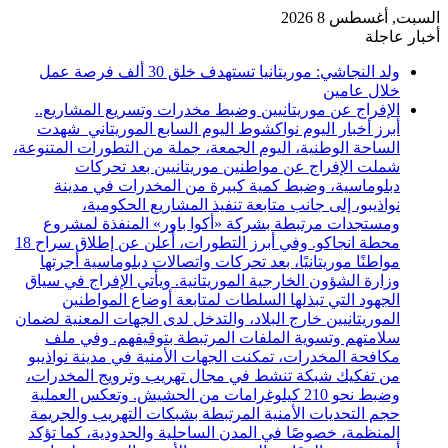
السبت, أغسطس 8 2026
أخبار عاجلة
ولد النجاشي: موريتانيا تستهدف خلق 30 ألف فرصة عمل
خلال عامين
الإفراج عن موريتانيين وضبط مخدرات وتسريع المشاريع..
أبرز أخبار اليوم نواكشوط اليوم السابع الموريتاني شهدت
الساحة الوطنية، اليوم الجمعة، جملة من التطورات المتنوعة،
شملت الإفراج عن مواطنين موريتانيين بعد تحركات
دبلوماسية، وضبط كمية كبيرة من المخدرات في مدينة
نواذيبو، إلى جانب متابعة تنفيذ المشاريع الحكومية،
ومستجدات مرتبطة بشركة «أكوا باور» المنفذة لمشروع
محطة انجاكو. وفي أبرز التطورات، أُعلن عن إطلاق سراح 18
مواطنًا موريتانيًا، بعد تحركات واتصالات دبلوماسية أجرتها
وزارة الشؤون الخارجية الموريتانية. ويأتي الإفراج في سياق
الجهود التي تبذلها السلطات لمتابعة أوضاع المواطنين
الموريتانيين خارج البلاد، والتدخل لدى الجهات المعنية لضمان
سلامتهم وتسوية الملفات المرتبطة بتوقيفهم. وفي ملف
مكافحة المخدرات، تمكنت الجهات الأمنية في مدينة نواذيبو
من تفكيك شبكة تنشط في مجال تهريب وترويج المخدرات،
وضبط نحو 210 كيلوغرامات من الحشيش. وتعكس العملية
حجم التحديات الأمنية المرتبطة بشبكات التهريب والجريمة
المنظمة، خصوصًا في المدن الساحلية والحدودية، كما تؤكد