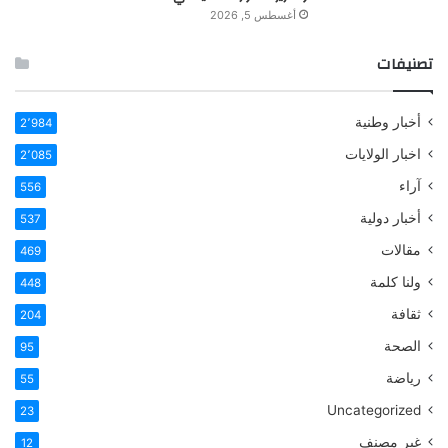
أغسطس 5, 2026
تصنيفات
أخبار وطنية
2٬984
اخبار الولايات
2٬085
آراء
556
أخبار دولية
537
مقالات
469
ولنا كلمة
448
ثقافة
204
الصحة
95
رياضة
55
Uncategorized
23
غير مصنف
12