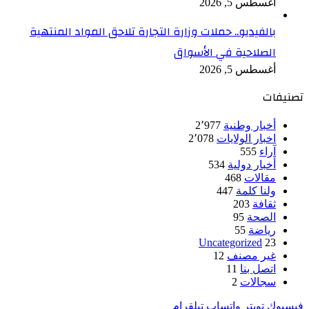
أغسطس 5, 2026
بالفيديو.. حملات وزارة التجارة تلاحق المواد المنتهية
الصلاحية في الأسواق
أغسطس 5, 2026
تصنيفات
أخبار وطنية
2٬977
اخبار الولايات
2٬078
آراء
555
أخبار دولية
534
مقالات
468
ولنا كلمة
447
ثقافة
203
الصحة
95
رياضة
55
Uncategorized
23
غير مصنف
12
اتصل بنا
11
سجالات
2
فيسبوك
تويتر
واتساب
تيلقرام