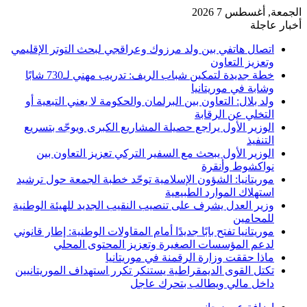
الجمعة, أغسطس 7 2026
أخبار عاجلة
اتصال هاتفي بين ولد مرزوك وعراقجي لبحث التوتر الإقليمي
وتعزيز التعاون
خطة جديدة لتمكين شباب الريف: تدريب مهني لـ730 شابًا
وشابة في موريتانيا
ولد بلال: التعاون بين البرلمان والحكومة لا يعني التبعية أو
التخلي عن الرقابة
الوزير الأول يراجع حصيلة المشاريع الكبرى ويوجّه بتسريع
التنفيذ
الوزير الأول يبحث مع السفير التركي تعزيز التعاون بين
نواكشوط وأنقرة
موريتانيا: الشؤون الإسلامية توحّد خطبة الجمعة حول ترشيد
استهلاك الموارد الطبيعية
وزير العدل يشرف على تنصيب النقيب الجديد للهيئة الوطنية
للمحامين
موريتانيا تفتح بابًا جديدًا أمام المقاولات الوطنية: إطار قانوني
لدعم المؤسسات الصغيرة وتعزيز المحتوى المحلي
ماذا حققت وزارة الرقمنة في موريتانيا
تكتل القوى الديمقراطية يستنكر تكرر استهداف الموريتانيين
داخل مالي ويطالب بتحرك عاجل