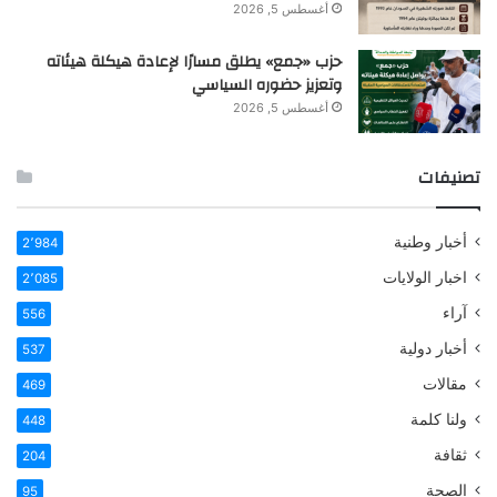
أغسطس 5, 2026
حزب «جمع» يطلق مسارًا لإعادة هيكلة هيئاته
وتعزيز حضوره السياسي
أغسطس 5, 2026
تصنيفات
أخبار وطنية
2٬984
اخبار الولايات
2٬085
آراء
556
أخبار دولية
537
مقالات
469
ولنا كلمة
448
ثقافة
204
الصحة
95