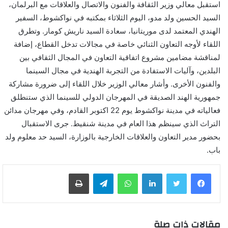
استقبل معالي وزير الثقافة والفنون والاتصال والعلاقات مع البرلمان،
السيد الحسين ولد مدو، اليوم الثلاثاء بمكتبه في نواكشوط، السفير
الهندي المعتمد لدى موريتانيا، سعادة السيد ناريش كومار. وتطرق
اللقاء لأوجه التعاون الثنائي خاصة في مجالات تدخل القطاع، إضافة
لمناقشة مضامين مشروع اتفاقية التعاون في المجال الثقافي بين
البلدين، وآليات الاستفادة من التجربة الهندية في مجال السينما
والفنون الأخرى. وأشار معالي الوزير خلال اللقاء إلى ضرورة مشاركة
جمهورية الهند الصديقة في المهرجان الدولي للسينما الذي ستنطلق
فعالياته في مدينة نواكشوط يوم 22 اكتوبر القادم، وفي مهرجان مدائن
التراث الذي سينظم هذا العام في مدينة شنقيط. جرى الاستقبال
بحضور مدير التعاون والعلاقات الخارجية بالوزارة، السيد حد معلوم ولد
باب.
لينكدإن
واتساب
تيلقرام
طباعة
مقالات ذات صلة