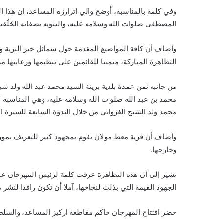
وفي كلمة بالمناسبة، أوضح والي اترارزة المساعد، إن هذا 
المصطفى صلوات الله وسلامه عليه، والتنويه بصفاته الخَلٌقية
وأضاف أن كافة المواضيع المقدمة حول شمائل خير البرية
التظاهرة المباركة، متمنيا للقائمين على تنظيمها ورعايتها مز
من جانبه ثمن عمدة بلدية برينة السيد محمد عبد الله ولد ش
محمد بن عبد الله صلوات الله وسلامه عليه، وهي المناسبة ا
محمد ولد الشيخ الغزواني من خلال الندوة السابعة للسيرة الن
وأضاف أن قرية معط مولان تقوم بمجهود كبير للتعريف بموريت
وخارجها.
نشير إلى أن هذه التظاهرة عرفت كلمة لرئيس المهرجان عبر ا
الجهود القيمة التي بذلت لنجاحها، آملا أن تكون رافدا لنشر
حضر افتتاح المهرجان حاكم مقاطعة اركيز المساعد، والسلط