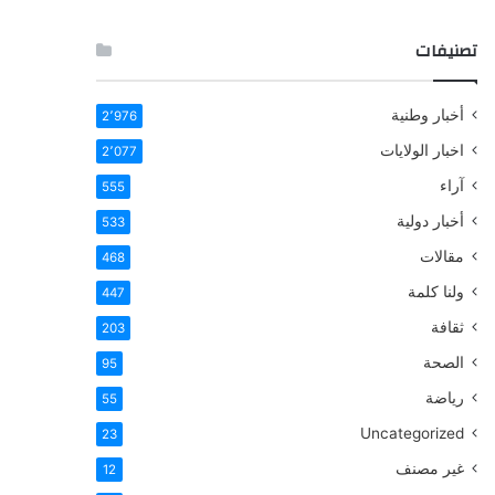
تصنيفات
أخبار وطنية
2٬976
اخبار الولايات
2٬077
آراء
555
أخبار دولية
533
مقالات
468
ولنا كلمة
447
ثقافة
203
الصحة
95
رياضة
55
Uncategorized
23
غير مصنف
12