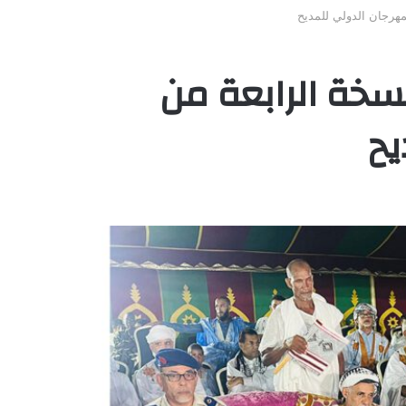
مهرجان الدولي للمديح
نسخة الرابعة من
يح