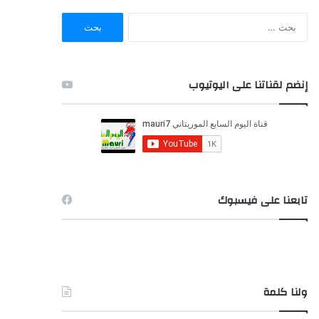
ا
ل
ب
ح
ث
إنضم لقناتنا على اليوتيوب
ع
ن
:
تابعنا على فيسبوك
ولنا كلمة