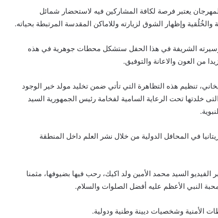
المهرجان يعتبر فرصة لكافة المشاركين فيه لاستحضار شمائل
 والخُلُقية وإظهار الشوق لزيارته وللاماكن المقدسة المرتبطة بحياته.
 وسيرته الشريفة في هذا الحفل ستشكل محطات جوهرية في هذه
يدا من العون والاعانة والتوفيق.
يخاني، تنظيم هذه التظاهرة التي تأتي ضمن تخليد مولد خير الوجود
لتى خلدتها تحت الرعاية السامية لفخامة رئيس الجمهورية السيد
بوية.
انيا في المحافل الدولية من خلال نشر العلم داخل المنطقة
لفيديو السيد محمد الأمين ولد اكيك، رحب فيها بضيوفها، مثمنا
 محبة النبي الأعظم عليه أفضل الصلوات والسلام.
ات الأمنية وشخصيات ديينة وطنية ودولية.