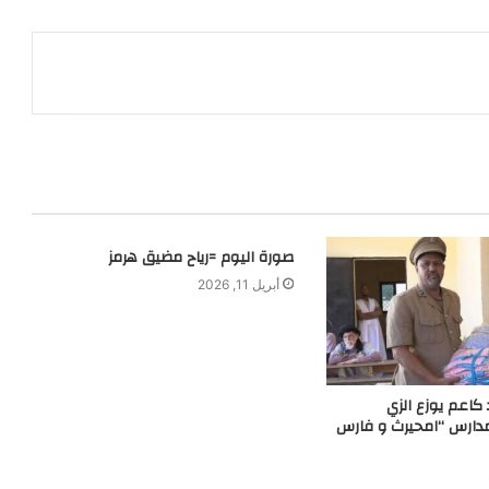
صورة اليوم =رياح مضيق هرمز
أبريل 11, 2026
 كاعم يوزع الزي
دارس “امحيرث و فارس