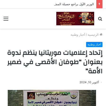
الوزير الأول يراجع حصيلة المشاريع الكبرى ويوجّه بتسريع التنفيذ
بحث
الق
عن
الرئيسية
/
أخبار وطنية
أخبار وطنية
إتحاد إعلاميات موريتانيا ينظم ندوة
بعنوان “طوفان الأقصى في ضمير
الأمة”
أكتوبر 10, 2024