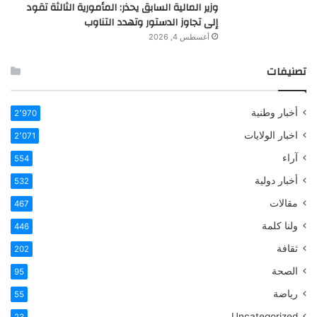
وزير المالية السابق يحذر: المأمورية الثالثة تقود
إلى تجاوز الدستور وتهدد التناوب
أغسطس 4, 2026
تصنيفات
أخبار وطنية
2٬970
اخبار الولايات
2٬071
آراء
554
أخبار دولية
532
مقالات
467
ولنا كلمة
446
ثقافة
202
الصحة
95
رياضة
55
Uncategorized