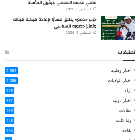
تكفي عدسة الصحفي لتوثيق المأساة
أغسطس 5, 2026
حزب «جمع» يطلق مسارًا لإعادة هيكلة هيئاته
وتعزيز حضوره السياسي
أغسطس 5, 2026
تصنيفات
أخبار وطنية
2٬984
اخبار الولايات
2٬085
آراء
556
أخبار دولية
537
مقالات
469
ولنا كلمة
448
ثقافة
204