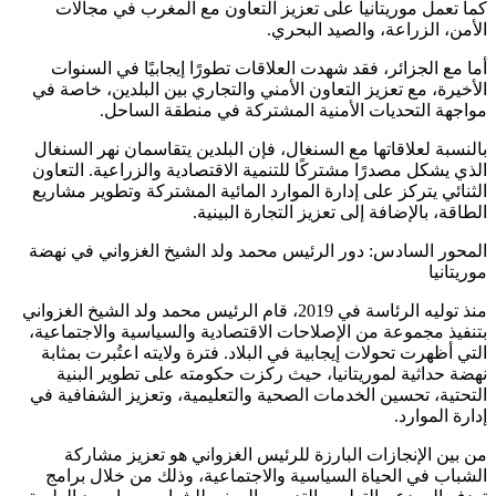
كما تعمل موريتانيا على تعزيز التعاون مع المغرب في مجالات
الأمن، الزراعة، والصيد البحري.
أما مع الجزائر، فقد شهدت العلاقات تطورًا إيجابيًا في السنوات
الأخيرة، مع تعزيز التعاون الأمني والتجاري بين البلدين، خاصة في
مواجهة التحديات الأمنية المشتركة في منطقة الساحل.
بالنسبة لعلاقاتها مع السنغال، فإن البلدين يتقاسمان نهر السنغال
الذي يشكل مصدرًا مشتركًا للتنمية الاقتصادية والزراعية. التعاون
الثنائي يتركز على إدارة الموارد المائية المشتركة وتطوير مشاريع
الطاقة، بالإضافة إلى تعزيز التجارة البينية.
المحور السادس: دور الرئيس محمد ولد الشيخ الغزواني في نهضة
موريتانيا
منذ توليه الرئاسة في 2019، قام الرئيس محمد ولد الشيخ الغزواني
بتنفيذ مجموعة من الإصلاحات الاقتصادية والسياسية والاجتماعية،
التي أظهرت تحولات إيجابية في البلاد. فترة ولايته اعتُبرت بمثابة
نهضة حداثية لموريتانيا، حيث ركزت حكومته على تطوير البنية
التحتية، تحسين الخدمات الصحية والتعليمية، وتعزيز الشفافية في
إدارة الموارد.
من بين الإنجازات البارزة للرئيس الغزواني هو تعزيز مشاركة
الشباب في الحياة السياسية والاجتماعية، وذلك من خلال برامج