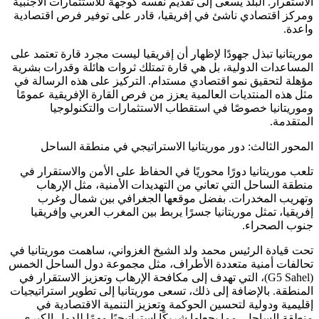
الاستقرار. البلد يسعى إلى تقديم نفسه كوجهة للاستثمارات الأجنبية
ومركز اقتصادي ناشئ في إفريقيا، قادر على توفير فرص اقتصادية
واعدة.
موريتانيا تبذل جهودًا لإظهار أن إفريقيا ليست مجرد قارة تعتمد على
المساعدات الدولية، بل هي قارة تمتلك ثروات هائلة وقدرات بشرية
مؤهلة لتحقيق نمو اقتصادي مستدام. التركيز على هذه الرسالة في
مثل هذه المنتديات العالمية يعزز من فرص القارة الإفريقية عمومًا
وموريتانيا خصوصًا في استقطاب الاستثمارات والتكنولوجيا
المتقدمة.
المحور الثالث: دور موريتانيا الاستراتيجي في منطقة الساحل
تلعب موريتانيا دورًا محوريًا في الحفاظ على الأمن والاستقرار في
منطقة الساحل التي تعاني من التهديدات الأمنية، مثل الإرهاب
وتهريب المخدرات. بفضل موقعها الجغرافي بين شمال وغرب
إفريقيا، تمثل موريتانيا جسرًا يربط بين المغرب العربي وإفريقيا
جنوب الصحراء.
تحت قيادة الرئيس محمد ولد الشيخ الغزواني، ساهمت موريتانيا في
تحالفات أمنية متعددة الأطراف، مثل مجموعة دول الساحل الخمس
(G5 Sahel)، التي تهدف إلى مكافحة الإرهاب وتعزيز الاستقرار في
المنطقة. بالإضافة إلى ذلك، تسعى موريتانيا إلى تطوير استراتيجيات
إقليمية ودولية لتحسين الحوكمة وتعزيز التنمية الاقتصادية في
منطقة الساحل، مما يجعلها شريكًا استراتيجيًا مهمًا للدول الكبرى.