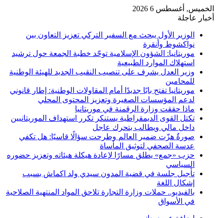
الخميس, أغسطس 6 2026
أخبار عاجلة
الوزير الأول يبحث مع السفير التركي تعزيز التعاون بين
نواكشوط وأنقرة
موريتانيا: الشؤون الإسلامية توحّد خطبة الجمعة حول ترشيد
استهلاك الموارد الطبيعية
وزير العدل يشرف على تنصيب النقيب الجديد للهيئة الوطنية
للمحامين
موريتانيا تفتح بابًا جديدًا أمام المقاولات الوطنية: إطار قانوني
لدعم المؤسسات الصغيرة وتعزيز المحتوى المحلي
ماذا حققت وزارة الرقمنة في موريتانيا
تكتل القوى الديمقراطية يستنكر تكرر استهداف الموريتانيين
داخل مالي ويطالب بتحرك عاجل
صورةٌ هزّت ضمير العالم وطرحت سؤالًا قاسيًا: هل تكفي
عدسة الصحفي لتوثيق المأساة
حزب «جمع» يطلق مسارًا لإعادة هيكلة هيئاته وتعزيز حضوره
السياسي
تأجيل جلسة في قضية المدون سيدي ولد اكماش بسبب
إشكال اللغة
بالفيديو.. حملات وزارة التجارة تلاحق المواد المنتهية الصلاحية
في الأسواق