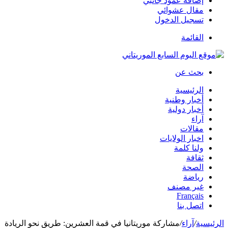
إضافة عمود جانبي
مقال عشوائي
تسجيل الدخول
القائمة
بحث عن
الرئيسية
أخبار وطنية
أخبار دولية
آراء
مقالات
اخبار الولايات
ولنا كلمة
ثقافة
الصحة
رياضة
غير مصنف
Français
اتصل بنا
الرئيسية
/
آراء
/
مشاركة موريتانيا في قمة العشرين: طريق نحو الريادة