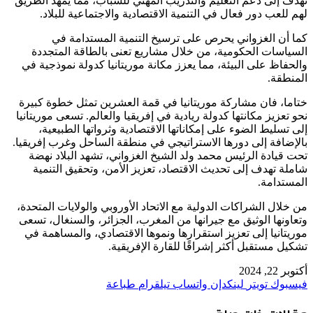
تهدف إلى دعم التعليم والتدريب المهني للشباب، مما يمهد الطريق
لهم للعب دور فعال في التنمية الاقتصادية والاجتماعية للبلاد.
كما أن الغزواني يحرص على ترسيخ التنمية المستدامة في
السياسات الحكومية، من خلال مشاريع تعنى بالطاقة المتجددة
والحفاظ على البيئة، مما يعزز مكانة موريتانيا كدولة نموذجية في
المنطقة.
ختاما، فان مشاركة موريتانيا في قمة العشرين تمثل خطوة كبيرة
نحو تعزيز مكانتها كدولة ريادية في إفريقيا والعالم. تسعى موريتانيا
إلى تسليط الضوء على إمكاناتها الاقتصادية وثرواتها الطبيعية،
بالإضافة إلى دورها الاستراتيجي في منطقة الساحل وغرب إفريقيا.
تحت قيادة الرئيس محمد ولد الشيخ الغزواني، تشهد البلاد نهضة
شاملة تهدف إلى تحديث الاقتصاد، تعزيز الأمن، وتحقيق التنمية
المستدامة.
من خلال الشراكات الدولية مع الاتحاد الأوروبي والولايات المتحدة،
وتعاونها الوثيق مع جيرانها من المغرب، الجزائر، والسنغال، تسعى
موريتانيا إلى تعزيز استقرارها ونموها الاقتصادي، والمساهمة في
تشكيل مستقبل أكثر إشراقًا للقارة الإفريقية.
أكتوبر 22, 2024
فيسبوك
تويتر
لينكدإن
واتساب
تيلقرام
طباعة