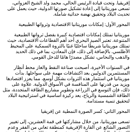
إفريقيا. وتحت قيادة الرئيس الحالي، محمد ولد الشيخ الغزواني،
تسعى موريتانيا إلى إعادة تشكيل صورتها الدولية، حيث يعمل على
تحديث البلاد وتحقيق نهضة حداثية شاملة.
المحور الأول: إمكانات موريتانيا الاقتصادية وثرواتها الطبيعية
موريتانيا تمتلك إمكانات اقتصادية كبيرة بفضل ثرواتها الطبيعية
المتنوعة. تعتبر الصيد البحري أحد أهم القطاعات الاقتصادية، حيث
تمتلك موريتانيا شريطًا ساحليًا غنيًا بالثروة السمكية على المحيط
الأطلسي. بالإضافة إلى ذلك، فإن المعادن، بما في ذلك الحديد
والذهب والنحاس، تشكل مصدرًا هامًا للدخل القومي.
في السنوات الأخيرة، أصبحت صناعة النفط والغاز محط أنظار
المستثمرين الدوليين بعد اكتشافات مهمة على سواحلها. بدأت
موريتانيا في استثمار هذه الثروات بشكل أوسع، مما يعزز اقتصادها
ويزيد من قدرتها على المنافسة في الأسواق الدولية. علاوة على
ذلك، فإن التوسع في الزراعة وتطوير مشاريع الطاقة المتجددة، مثل
الطاقة الشمسية والرياح، يعد ركيزة أساسية في استراتيجية البلاد
لتحقيق تنمية مستدامة.
المحور الثاني: كسر الصورة النمطية عن إفريقيا
تسعى موريتانيا، من خلال مشاركتها في قمة العشرين، إلى تغيير
التصور الشائع عن القارة الإفريقية كمنطقة تعاني من الفقر وعدم