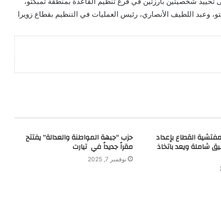
إلى تحييد شخصيتين بارزتين في فرع تنظيم القاعدة بمنطقة تمبكتو،
و، وعبد اللطيف الأنصاري، رئيس العمليات في التنظيم بقطاع زويرا
ر مفتشية القطاع بإعداد
حزب “جبهة المواطنة والعدالة” يفتتح
ق شاملة ويعد باتخاذ
مقراً جديداً في تيارت
نوفمبر 7, 2025