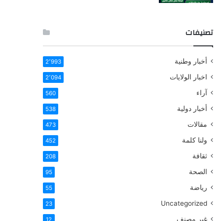
تصنيفات
أخبار وطنية
2٬993
اخبار الولايات
2٬094
آراء
560
أخبار دولية
538
مقالات
473
ولنا كلمة
452
ثقافة
208
الصحة
95
رياضة
55
Uncategorized
23
غير مصنف
12