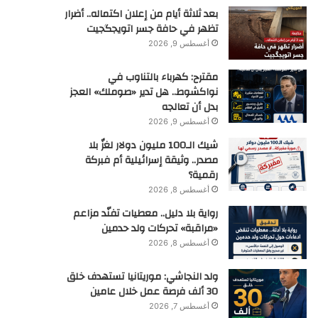
بعد ثلاثة أيام من إعلان اكتماله.. أضرار
تظهر في حافة جسر اتويجگجيت
أغسطس 9, 2026
مقترح: كهرباء بالتناوب في
نواكشوط.. هل تدير «صوملك» العجز
بدل أن تعالجه
أغسطس 9, 2026
شيك الـ100 مليون دولار لغزٌ بلا
مصدر.. وثيقة إسرائيلية أم فبركة
رقمية؟
أغسطس 8, 2026
رواية بلا دليل.. معطيات تفنّد مزاعم
«مراقبة» تحركات ولد حدمين
أغسطس 8, 2026
ولد النجاشي: موريتانيا تستهدف خلق
30 ألف فرصة عمل خلال عامين
أغسطس 7, 2026