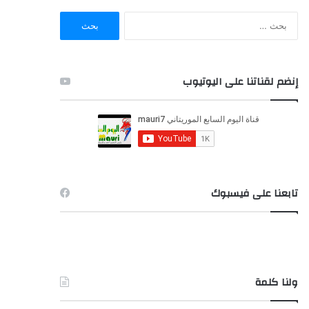
ا
ل
ب
ح
ث
إنضم لقناتنا على اليوتيوب
ع
ن
:
تابعنا على فيسبوك
ولنا كلمة