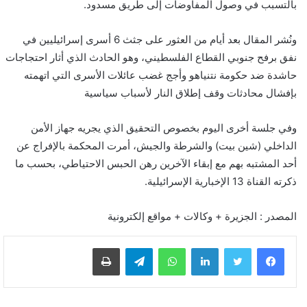
بالتسبب في وصول المفاوضات إلى طريق مسدود.
ونُشر المقال بعد أيام من العثور على جثث 6 أسرى إسرائيليين في
نفق برفح جنوبي القطاع الفلسطيني، وهو الحادث الذي أثار احتجاجات
حاشدة ضد حكومة نتنياهو وأجج غضب عائلات الأسرى التي اتهمته
بإفشال محادثات وقف إطلاق النار لأسباب سياسية
وفي جلسة أخرى اليوم بخصوص التحقيق الذي يجريه جهاز الأمن
الداخلي (شين بيت) والشرطة والجيش، أمرت المحكمة بالإفراج عن
أحد المشتبه بهم مع إبقاء الآخرين رهن الحبس الاحتياطي، بحسب ما
ذكرته القناة 13 الإخبارية الإسرائيلية.
المصدر : الجزيرة + وكالات + مواقع إلكترونية
لينكدإن
واتساب
تيلقرام
طباعة