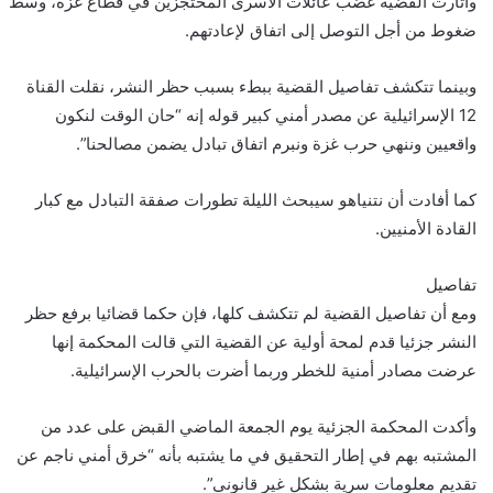
وأثارت القضية غضب عائلات الأسرى المحتجزين في قطاع غزة، وسط
ضغوط من أجل التوصل إلى اتفاق لإعادتهم.
وبينما تتكشف تفاصيل القضية ببطء بسبب حظر النشر، نقلت القناة
12 الإسرائيلية عن مصدر أمني كبير قوله إنه “حان الوقت لنكون
واقعيين وننهي حرب غزة ونبرم اتفاق تبادل يضمن مصالحنا”.
كما أفادت أن نتنياهو سيبحث الليلة تطورات صفقة التبادل مع كبار
القادة الأمنيين.
تفاصيل
ومع أن تفاصيل القضية لم تتكشف كلها، فإن حكما قضائيا برفع حظر
النشر جزئيا قدم لمحة أولية عن القضية التي قالت المحكمة إنها
عرضت مصادر أمنية للخطر وربما أضرت بالحرب الإسرائيلية.
وأكدت المحكمة الجزئية يوم الجمعة الماضي القبض على عدد من
المشتبه بهم في إطار التحقيق في ما يشتبه بأنه “خرق أمني ناجم عن
تقديم معلومات سرية بشكل غير قانوني”.