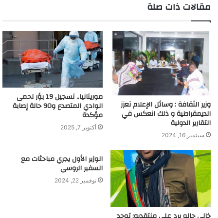
مقالات ذات صلة
موريتانيا.. تسجيل 19 بؤر لحمى
وزير الثقافة : وسائل الإعلام تعزز
الوادي المتصدع و90 حالة إصابة
الديمقراطية و ذلك انعكس في
مؤكدة
التقارير الدولية
أكتوبر 7, 2025
سبتمبر 16, 2024
الوزير الأول يجري مباحثات مع
السفير الروسي
نوفمبر 22, 2024
خالي جالو يرد على منتقديه: توجد