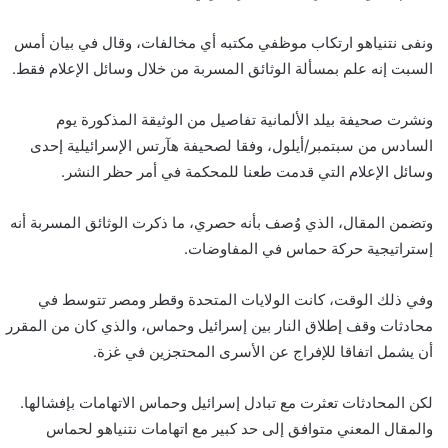
ونفى نتنياهو ارتكاب موظفي مكتبه أي مخالفات، وقال في بيان أمس
السبت إنه علم بمسألة الوثائق المسربة من خلال وسائل الإعلام فقط.
ونشرت صحيفة بيلد الألمانية تفاصيل من الوثيقة المذكورة يوم
السادس من سبتمبر/أيلول، وفقا لصحيفة هآرتس الإسرائيلية إحدى
وسائل الإعلام التي قدمت طعنا للمحكمة في أمر حظر النشر.
وتضمن المقال، الذي وُصف بأنه حصري، ما ذكرت الوثائق المسربة أنه
إستراتيجية حركة حماس في المفاوضات.
وفي ذلك الوقت، كانت الولايات المتحدة وقطر ومصر تتوسط في
محادثات وقف إطلاق النار بين إسرائيل وحماس، والذي كان من المقرر
أن يشمل اتفاقا للإفراج عن الأسرى المحتجزين في غزة.
لكن المحادثات تعثرت مع تبادل إسرائيل وحماس الاتهامات بإفشالها.
والمقال المعني متوافق إلى حد كبير مع اتهامات نتنياهو لحماس