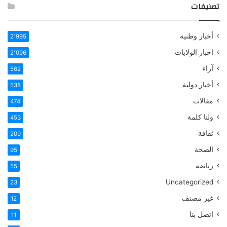
تصنيفات
أخبار وطنية
2٬995
اخبار الولايات
2٬096
آراء
562
أخبار دولية
538
مقالات
474
ولنا كلمة
453
ثقافة
209
الصحة
95
رياضة
55
Uncategorized
23
غير مصنف
12
اتصل بنا
11