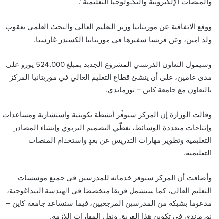
والمنصات الإلكترونية والتكنولوجيا التعليمية”.
ووقع الاتفاقية عن موريتانيا وزير التعليم العالي والبحث العلمي يعقوب
ولد امين، وعن فرنسا سفيرها في موريتانيا ألكسندر غارسيا.
وسيمول التعاون الفرنسي المشروع الجديد بمبلغ 524.000 يورو على
مدى عامين، على أن ينشئ قطاع التعليم العالي في موريتانيا المركز
بالتعاون مع جامعة كاين – نورماندي.
وقالت الوزارة إن المركز سيوفِّر أنشطة تكوينية واستشارية ومساعدات
وإنتاجات متعددة الوسائط، تغطّي التصميم التربوي وإنشاء المصادر
التعليمية وتطوير مهارات التدريس عن بعدٍ واستخدام المنصات
التعليمية.
وأضافت أن المركز سيوفر خدماته للمدرسين في جميع مؤسسات
التعليم العالي، كما سيشمل فريقا متخصصًا في الهندسة البيداغوجية،
مدعوما بشبكة من المدرسين المرجعيين، فيما ستساعد جامعة كاين –
نورماندي في تكوين هذا الفريق ونقل المهارات اللازمة.