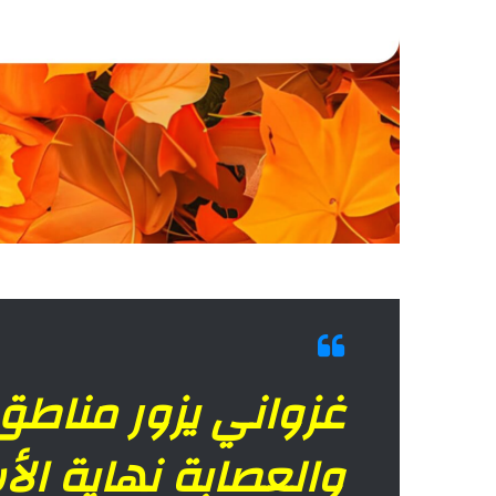
غزواني يزور مناطق
والعصابة نهاية ال