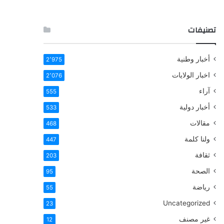
تصنيفات
أخبار وطنية
2٬975
اخبار الولايات
2٬076
آراء
555
أخبار دولية
533
مقالات
468
ولنا كلمة
447
ثقافة
203
الصحة
95
رياضة
55
Uncategorized
23
غير مصنف
12