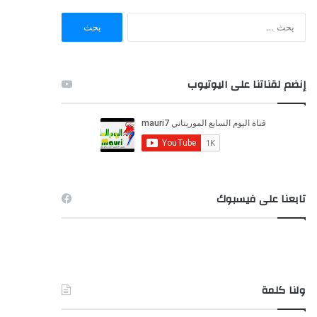
ا
ل
ب
ح
ث
إنضم لقناتنا على اليوتيوب
ع
ن
:
تابعنا على فيسبوك
ولنا كلمة