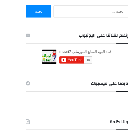
ا
ل
ب
ح
ث
إنضم لقناتنا على اليوتيوب
ع
ن
:
تابعنا على فيسبوك
ولنا كلمة