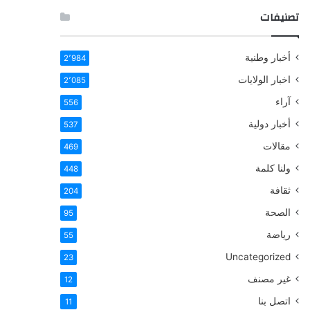
تصنيفات
أخبار وطنية
2٬984
اخبار الولايات
2٬085
آراء
556
أخبار دولية
537
مقالات
469
ولنا كلمة
448
ثقافة
204
الصحة
95
رياضة
55
Uncategorized
23
غير مصنف
12
اتصل بنا
11