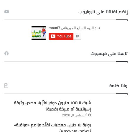
ب
ح
إنضم لقناتنا على اليوتيوب
ث
ع
ن
:
تابعنا على فيسبوك
ولنا كلمة
شيك الـ100 مليون دولار لغزٌ بلا مصدر.. وثيقة
إسرائيلية أم فبركة رقمية؟
أغسطس 8, 2026
رواية بلا دليل.. معطيات تفنّد مزاعم «مراقبة»
تحركات ولد حدمين