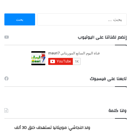
ا
ل
ب
ح
إنضم لقناتنا على اليوتيوب
ث
ع
ن
:
تابعنا على فيسبوك
ولنا كلمة
ولد النجاشي: موريتانيا تستهدف خلق 30 ألف