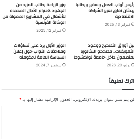
رئيس أرباب العمل وسفير بريطانيا
وزير الزراعة يطالب المزيد من
يبحثان آفاق تعزيز الشراكة
الجهود لاحترام الآجال المحددة
الاقتصادية
للأشغال في المشاريع الممولة من
الوكالة الفرنسية
فبراير 13, 2025
فبراير 12, 2025
بين أوراق التصحيح ووعود
الوزير الأول يرد على تساؤلات
التعويضات.. مصححو البكالوريا
وملاحظات النواب حول إعلان
يعتصمون داخل جامعة نواكشوط
السياسة العامة لحكومته
يوليو 20, 2026
سبتمبر 7, 2024
اترك تعليقاً
لن يتم نشر عنوان بريدك الإلكتروني.
الحقول الإلزامية مشار إليها بـ
*
ا
ل
ت
ع