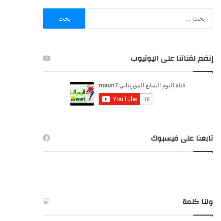
ا
ل
ب
ح
ث
إنضم لقناتنا على اليوتيوب
ع
ن
:
تابعنا على فيسبوك
ولنا كلمة