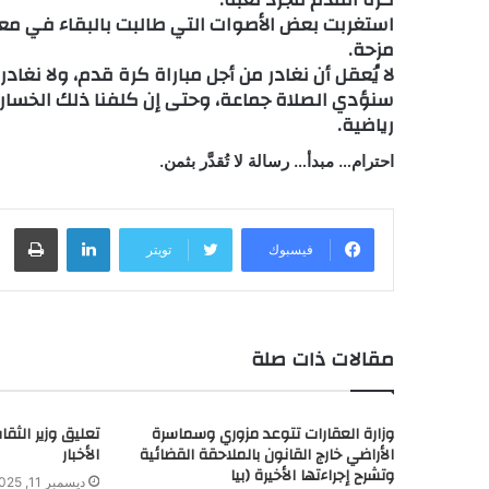
استغربت بعض الأصوات التي طالبت بالبقاء في معس
مزحة.
لا يُعقل أن نغادر من أجل مباراة كرة قدم، ولا نغادر 
سنؤدي الصلاة جماعة، وحتى إن كلفنا ذلك الخسارة 
رياضية.
احترام… مبدأ… رسالة لا تُقدَّر بثمن.
لينكدإن
طباعة
فيسبوك
تويتر
مقالات ذات صلة
وزارة العقارات تتوعد مزوري وسماسرة
تعليق وزير الثق
الأراضي خارج القانون بالملاحقة القضائية
الأخبار
وتشرح إجراءتها الأخيرة (بيا
ديسمبر 11, 2025