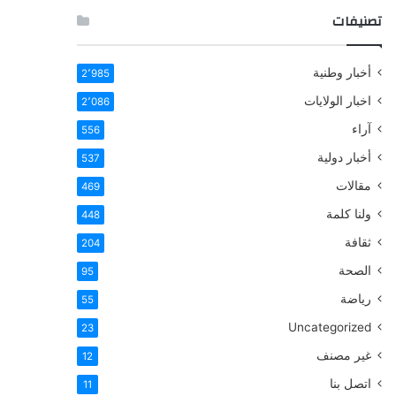
تصنيفات
أخبار وطنية
2٬985
اخبار الولايات
2٬086
آراء
556
أخبار دولية
537
مقالات
469
ولنا كلمة
448
ثقافة
204
الصحة
95
رياضة
55
Uncategorized
23
غير مصنف
12
اتصل بنا
11