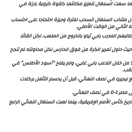
50 عاما منذ تتويجه الوحيد باللقب عام 1976، بينما سعت السنغال لتعزيز مكانتها كقوة كروية بارزة في
أن منتخب السنغال ⁠انسحب لفترة وجيزة احتجاجا على احتساب
ط الثاني من الوقت الأصلي.
بهم المدرب بابي ثياو ⁠بالخروج من الملعب، لكن القائد
ياز ركلة ‌الجزاء بعد تأخير دام 14 دقيقة، حيث حاول تمرير الكرة ‌من فوق الحارس لكن محاولته لم تنجح
وأحرزت السنغال هدف الفوز في المباراة بالدقيقة 94 من خلال اللاعب بابي غايي، ولم يفلح “أسود الأطلس” في
لقب.
ع نيجيريا في نصف النهائي، قبل أن يحسم التأهل بركلات
النهائي.
يخ كأس الأمم الإفريقية، بينما لعبت السنغال النهائي الرابع