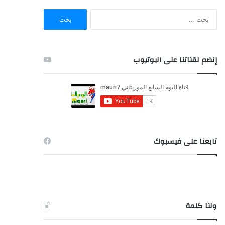
ا
ل
ب
ح
ث
إنضم لقناتنا على اليوتيوب
ع
ن
:
تابعنا على فيسبوك
ولنا كلمة