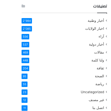
تصنيفات
أخبار وطنية
2٬984
اخبار الولايات
2٬085
آراء
556
أخبار دولية
537
مقالات
469
ولنا كلمة
448
ثقافة
204
الصحة
95
رياضة
55
Uncategorized
23
غير مصنف
12
اتصل بنا
11