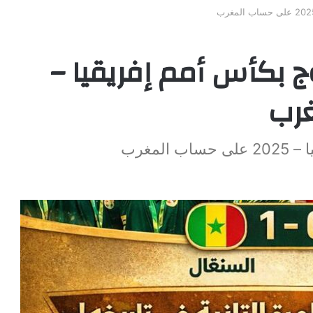
ج بكأس أمم إفريقيا –
لمغرب