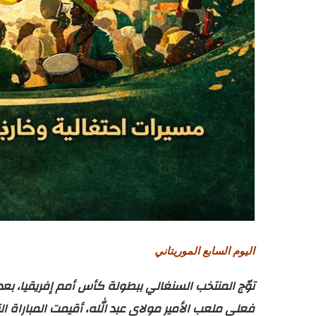
اليوم السابع الموريتاني
توّج المنتخب السنغالي ببطولة كأس أمم إفريقيا، بعد الفوز في المبارا
فعلى ملعب الأمير مولاي عبد الله، أقيمت المباراة ال