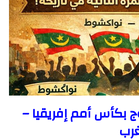
ج بكأس أمم إفريقيا –