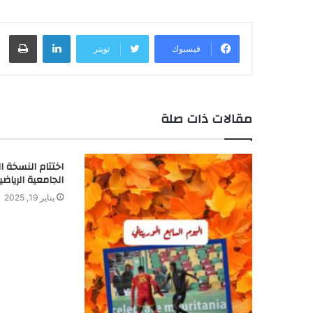
لينكدإن
طباعة
فيسبوك
تويتر
مقالات ذات صلة
اختتام النسخة ال
الجامعية الرياضي
يناير 19, 2025