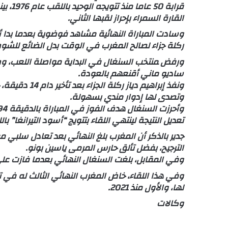
قرابة 
القارة السمراء بإحراز لقبها الثاني.
وسادت المباراة النهائية مشاهد فوضوية بعدما ‌بدا 
ركلة ‌جزاء ​لصالح المغرب في الوقت بدل الضائع للشو
ورفض ‍منتخب السنغال في البداية مواصلة اللعب، وطال
ساديو ماني أقنعهم بالعودة.
ونفذ إبراهيم د
وتصدى لها إدوار مندي بسهولة.
تعديل النتيجة لينتهي اللقاء بتتويج “أسود التيرانغا” بال
جدير بالذكر أن المغرب بلغ النهائي بعد تعادل سلبي م
الترجيح، بفضل تألق حارس المرمى ياسين بونو.
وفي المقابل، بلغت السنغال النهائي بعدما فازت على مصر 1-0 في نصف 
وفي هذا اللقاء، خاض المغرب النهائي الثالث له في تار
لها، والأول منذ 2021.
وكالات