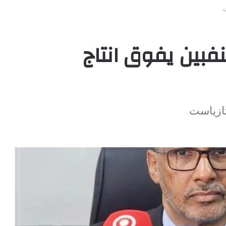
ت
منفبين يفوق انتاج
تازياست