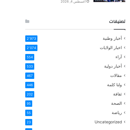
أغسطس 4, 2026
تصنيفات
أخبار وطنية
2٬973
اخبار الولايات
2٬074
آراء
554
أخبار دولية
533
مقالات
467
ولنا كلمة
446
ثقافة
202
الصحة
95
رياضة
55
Uncategorized
23