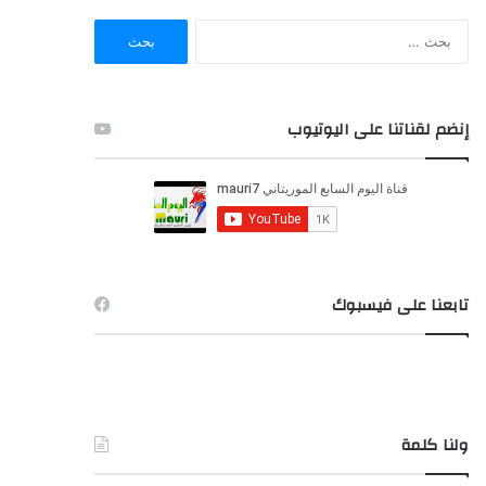
ا
ل
ب
ح
ث
إنضم لقناتنا على اليوتيوب
ع
ن
:
تابعنا على فيسبوك
ولنا كلمة