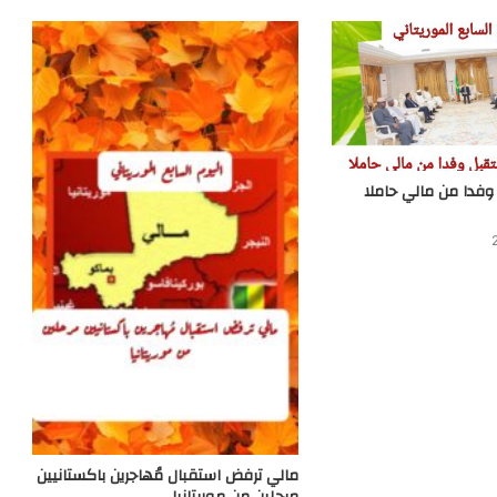
وفدا من مالي حاملا
مالي ترفض استقبال مُهاجرين باكستانيين
مرحلين من موريتانيا