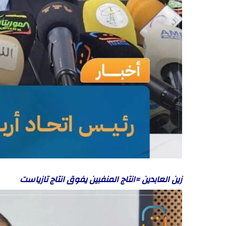
زين العابدين =انتاج المنفبين يفوق انتاج تازياست