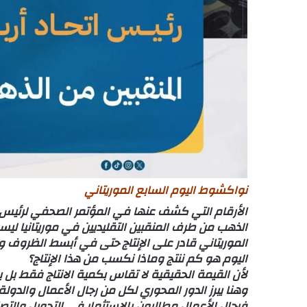
نواكشوط اليوم السابع الموريتاني
الأرقام التي كشف عنها في المؤتمر الصحفي لرئيس الات
الذهب من طرف المنقبين التقليديين في موريتانيا لي
الموريتاني قادر على الإنتاج حتى في أبسط الظروف و
اليوم هو كم ننتج وماذا نكسب من هذا الإنتاج؟
لأن القيمة الحقيقية لا تقاس بكمية الانتاج فقط بل ب
وهنا يبرز الدور المحوري لكل من رجال الأعمال والدولة
فرجال الأعمال مطالبون بالاستثمار في التحويل والتصن