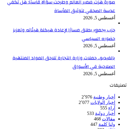
صورةٌ هزّت ضمير العالم وطرحت سؤالًا قاسيًا: هل تكفي
عدسة الصحفي لتوثيق المأساة
أغسطس 5, 2026
حزب «جمع» يطلق مسارًا لإعادة هيكلة هيئاته وتعزيز
حضوره السياسي
أغسطس 5, 2026
بالفيديو.. حملات وزارة التجارة تلاحق المواد المنتهية
الصلاحية في الأسواق
أغسطس 5, 2026
تصنيفات
أخبار وطنية
2٬976
اخبار الولايات
2٬077
آراء
555
أخبار دولية
533
مقالات
468
ولنا كلمة
447