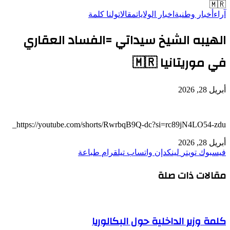
🇲🇷
آراء
أخبار وطنية
اخبار الولايات
مقالات
ولنا كلمة
الهيبه الشيخ سيداتي =الفساد العقاري
في موريتانيا 🇲🇷
أبريل 28, 2026
https://youtube.com/shorts/RwrbqB9Q-dc?si=rc89jN4LO54-zdu_
أبريل 28, 2026
فيسبوك
تويتر
لينكدإن
واتساب
تيلقرام
طباعة
مقالات ذات صلة
كلمة وزير الداخلية حول البكالوريا