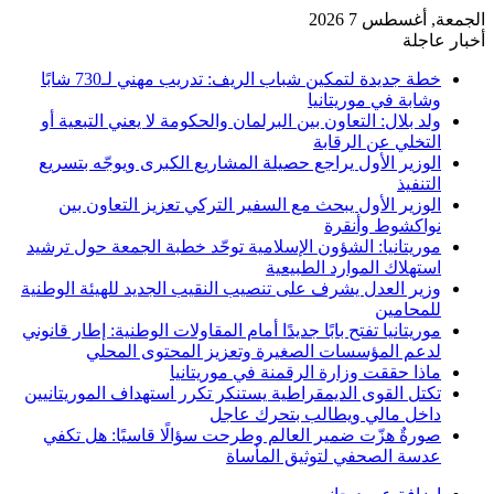
الجمعة, أغسطس 7 2026
أخبار عاجلة
خطة جديدة لتمكين شباب الريف: تدريب مهني لـ730 شابًا
وشابة في موريتانيا
ولد بلال: التعاون بين البرلمان والحكومة لا يعني التبعية أو
التخلي عن الرقابة
الوزير الأول يراجع حصيلة المشاريع الكبرى ويوجّه بتسريع
التنفيذ
الوزير الأول يبحث مع السفير التركي تعزيز التعاون بين
نواكشوط وأنقرة
موريتانيا: الشؤون الإسلامية توحّد خطبة الجمعة حول ترشيد
استهلاك الموارد الطبيعية
وزير العدل يشرف على تنصيب النقيب الجديد للهيئة الوطنية
للمحامين
موريتانيا تفتح بابًا جديدًا أمام المقاولات الوطنية: إطار قانوني
لدعم المؤسسات الصغيرة وتعزيز المحتوى المحلي
ماذا حققت وزارة الرقمنة في موريتانيا
تكتل القوى الديمقراطية يستنكر تكرر استهداف الموريتانيين
داخل مالي ويطالب بتحرك عاجل
صورةٌ هزّت ضمير العالم وطرحت سؤالًا قاسيًا: هل تكفي
عدسة الصحفي لتوثيق المأساة