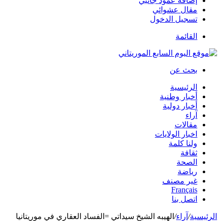
إضافة عمود جانبي
مقال عشوائي
تسجيل الدخول
القائمة
بحث عن
الرئيسية
أخبار وطنية
أخبار دولية
آراء
مقالات
اخبار الولايات
ولنا كلمة
ثقافة
الصحة
رياضة
غير مصنف
Français
اتصل بنا
الرئيسية
/
آراء
/
الهيبه الشيخ سيداتي =الفساد العقاري في موريتانيا