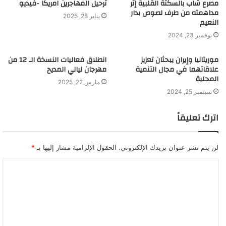
مصرع شاب بالسكتة القلبية إثر
ترحيل المهاجرين امريكا -فيديو
مداهمته من طرف لصوص بدار
يناير 28, 2025
النعيم
نوفمبر 23, 2024
موريتانيا وإيران يبحثان تعزيز
انطلاق فعاليات النسخة الـ 12 من
علاقاتهما في مجال التنمية
مهرجان ليالي المديح
المحلية
مارس 22, 2025
سبتمبر 25, 2024
اترك تعليقاً
لن يتم نشر عنوان بريدك الإلكتروني.
الحقول الإلزامية مشار إليها بـ
*
ا
ل
ت
ع
ل