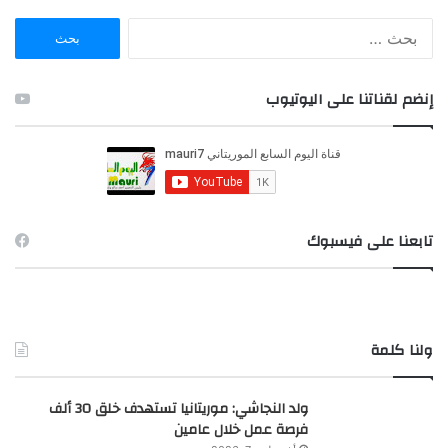
ا
ل
ب
ح
إنضم لقناتنا على اليوتيوب
ث
ع
ن
:
تابعنا على فيسبوك
ولنا كلمة
ولد النجاشي: موريتانيا تستهدف خلق 30 ألف
فرصة عمل خلال عامين