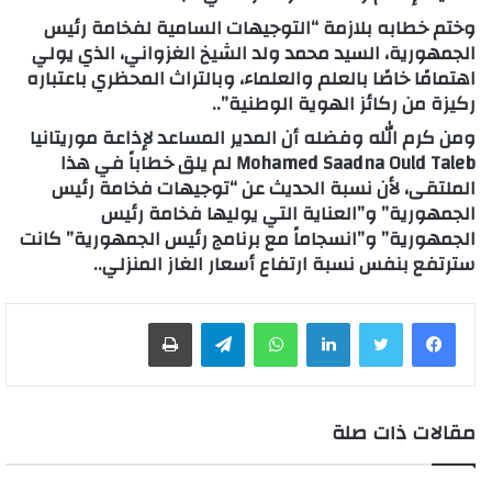
وختم خطابه بلازمة “التوجيهات السامية لفخامة رئيس
الجمهورية، السيد محمد ولد الشيخ الغزواني، الذي يولي
اهتمامًا خاصًا بالعلم والعلماء، وبالتراث المحظري باعتباره
ركيزة من ركائز الهوية الوطنية”..
ومن كرم الله وفضله أن المدير المساعد لإذاعة موريتانيا
Mohamed Saadna Ould Taleb لم يلق خطاباً في هذا
الملتقى، لأن نسبة الحديث عن “توجيهات فخامة رئيس
الجمهورية” و”العناية التي يوليها فخامة رئيس
الجمهورية” و”انسجاماً مع برنامج رئيس الجمهورية” كانت
سترتفع بنفس نسبة ارتفاع أسعار الغاز المنزلي..
لينكدإن
واتساب
تيلقرام
طباعة
مقالات ذات صلة