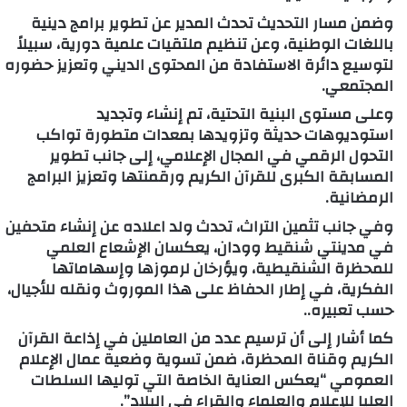
وضمن مسار التحديث تحدث المدير عن تطوير برامج دينية
باللغات الوطنية، وعن تنظيم ملتقيات علمية دورية، سبيلاً
لتوسيع دائرة الاستفادة من المحتوى الديني وتعزيز حضوره
المجتمعي.
وعلى مستوى البنية التحتية، تم إنشاء وتجديد
استوديوهات حديثة وتزويدها بمعدات متطورة تواكب
التحول الرقمي في المجال الإعلامي، إلى جانب تطوير
المسابقة الكبرى للقرآن الكريم ورقمنتها وتعزيز البرامج
الرمضانية.
وفي جانب تثمين التراث، تحدث ولد اعلاده عن إنشاء متحفين
في مدينتي شنقيط وودان، يعكسان الإشعاع العلمي
للمحظرة الشنقيطية، ويؤرخان لرموزها وإسهاماتها
الفكرية، في إطار الحفاظ على هذا الموروث ونقله للأجيال،
حسب تعبيره..
كما أشار إلى أن ترسيم عدد من العاملين في إذاعة القرآن
الكريم وقناة المحظرة، ضمن تسوية وضعية عمال الإعلام
العمومي “يعكس العناية الخاصة التي توليها السلطات
العليا للإعلام والعلماء والقراء في البلاد”.