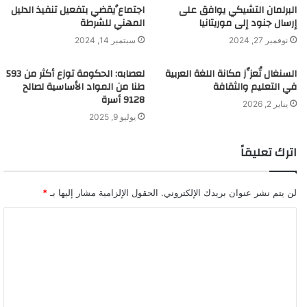
البرلمان التشيكي يوافق على
اجتماع ٌيقضي بتفعيل تنفيذ الدليل
إرسال جنود إلى موريتانيا
المهني للشرطة
نوفمبر 27, 2024
سبتمبر 14, 2024
السنغال تُعزِّز مكانة اللغة العربية
لعصابه: الحكومة توزع أكثر من 593
في التعليم والثقافة
طنا من المواد الأساسية لصالح
9128 أسرة
يناير 2, 2026
يوليو 9, 2025
اترك تعليقاً
لن يتم نشر عنوان بريدك الإلكتروني.
الحقول الإلزامية مشار إليها بـ
*
ا
ل
ت
ع
ل