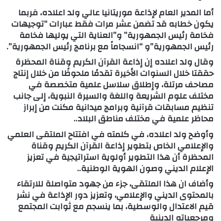
أما المدير العام لإذاعة موريتانيا عالي ولد اعلاده، فربما
يكون خطابه قد تضمن عشر مرات فقط عبارات “توجيهات
فخامة رئيس الجمهورية” و”العناية التي يوليها فخامة
رئيس الجمهورية”و “انسجاماً مع برنامج رئيس الجمهورية”.
وقال ولد اعلاده إن إذاعة القرآن الكريم وقناة المحظرة
حققتا خلال السنوات الأخيرة تقدمًا ملحوظًا من خلال إنتاج
مصاحف مرتلة، وإطلاق سلاسل علمية متخصصة في
مختلف علوم الشريعة واللغة والسيرة النبوية، إلى جانب
تنظيم مسابقات قرآنية وبرامج ميدانية مكنت من إبراز
محاظر علمية في مختلف مناطق البلاد..
وأوضح ولد اعلاده، في كلمته في افتتاح الملتقى العلمي
والإعلامي الخاص بتطوير إذاعة القرآن الكريم وقناة
المحظرة أن هذا التطوير أولوية استراتيجية في تعزيز
الإعلام الديني وصون الهوية الوطنية..
وأضاف ان هذا الملتقى، جزء من جهود متواصلة للارتقاء
بالمحتوى الديني والإعلامي، وتعزيز دور الإذاعة في نشر
قيم الاعتدال والوسطية، بما ينسجم مع ثوابت المجتمع
ومرجعياته الدينية