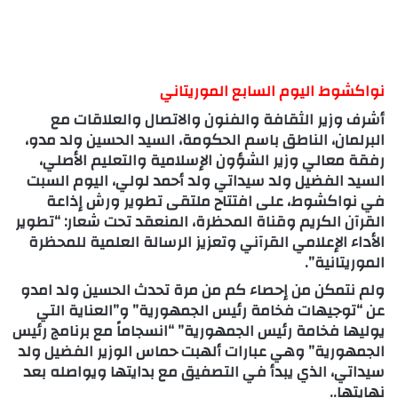
نواكشوط اليوم السابع الموريتاني
أشرف وزير الثقافة والفنون والاتصال والعلاقات مع
البرلمان، الناطق باسم الحكومة، السيد الحسين ولد مدو،
رفقة معالي وزير الشؤون الإسلامية والتعليم الأصلي،
السيد الفضيل ولد سيداتي ولد أحمد لولي، اليوم السبت
في نواكشوط، على افتتاح ملتقى تطوير ورش إذاعة
القرآن الكريم وقناة المحظرة، المنعقد تحت شعار: “تطوير
الأداء الإعلامي القرآني وتعزيز الرسالة العلمية للمحظرة
الموريتانية”.
ولم نتمكن من إحصاء كم من مرة تحدث الحسين ولد امدو
عن “توجيهات فخامة رئيس الجمهورية” و”العناية التي
يوليها فخامة رئيس الجمهورية” “انسجاماً مع برنامج رئيس
الجمهورية” وهي عبارات ألهبت حماس الوزير الفضيل ولد
سيداتي، الذي يبدأ في التصفيق مع بدايتها ويواصله بعد
نهايتها..