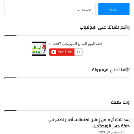
ا
ل
ب
ح
إنضم لقناتنا على اليوتيوب
ث
ع
ن
:
تابعنا على فيسبوك
ولنا كلمة
بعد ثلاثة أيام من إعلان اكتماله.. أضرار تظهر في
حافة جسر اتويجگجيت
أغسطس 9, 2026