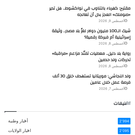
مقترح: كهرباء بالتناوب في نواكشوط.. هل تدير
«صوملك» العجز بدل أن تعالجه
أغسطس 9, 2026
شيك الـ100 مليون دولار لغزٌ بلا مصدر.. وثيقة
إسرائيلية أم فبركة رقمية؟
أغسطس 8, 2026
رواية بلا دليل.. معطيات تفنّد مزاعم «مراقبة»
تحركات ولد حدمين
أغسطس 8, 2026
ولد النجاشي: موريتانيا تستهدف خلق 30 ألف
فرصة عمل خلال عامين
أغسطس 7, 2026
تصنيفات
أخبار وطنية
2٬994
اخبار الولايات
2٬095