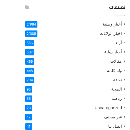
تصنيفات
أخبار وطنية
2٬984
اخبار الولايات
2٬085
آراء
556
أخبار دولية
537
مقالات
469
ولنا كلمة
448
ثقافة
204
الصحة
95
رياضة
55
Uncategorized
23
غير مصنف
12
اتصل بنا
11