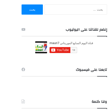
ا
ل
ب
ح
ث
إنضم لقناتنا على اليوتيوب
ع
ن
:
تابعنا على فيسبوك
ولنا كلمة