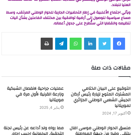
العليا للبلاد.
ويأتي اجتماع الأغلبية في إطار التحضيرات الجارية للحوار الوطني المرتقب، وسط
مساع سياسية للوصول إلى أرضية توافقية بين مختلف الفاعلين بشأن آليات
تنظيمه والقضايا التي ستُطرح على جدول أعماله.
لينكدإن
واتساب
تيلقرام
طباعة
مقالات ذات صلة
التوقيع على البيان الختامي
عمليات جراحية لانفصال الشبكية
المشترك المتوج لزيارة رئيس أركان
وزارعة القرنية لأول مرة في
الجيش الشعبي الوطني الجزائري
موريتانيا
لموريتانيا
يناير 4, 2025
أكتوبر 17, 2024
منسق الحوار الوطني موسى افال
مما رواه ولد أداعه عن رئيس لجنة
يلتقي وفدا من جبهة المواطنة
التحقيق البرلمانية احبيب اجاه.