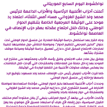
نواكشوط اليوم السابع الموريتاني
أعلنت أحزاب الأغلبية الرئاسية والأحزاب الداعمة للرئيس
محمد ولد الشيخ الغزواني، مساء أمس الثلاثاء، اعتماد رد
موحد على الوثيقة المرجعية الخاصة بتنظيم الحوار
الوطني، وذلك خلال اجتماع عقدته بمقر حزب الإنصاف في
العاصمة نواكشوط.
وجاء القرار بعد استكمال دراسة الوثيقة الصادرة عن منسق الحوار الوطني تحت
عنوان “الدليل المرجعي لتنظيم الحوار”، ومواصلة النقاش حول مضامينها، تنفيذا
لمخرجات الاجتماع السابق الذي دعا إلى تعميق دراسة الوثيقة وصياغة موقف
مشترك بشأنها.
ووفق بيان صادر عقب الاجتماع، وافق رؤساء الأحزاب وممثلوها على مقترح الرد
الموحد بعد إدخال جملة من الملاحظات والمقترحات التي طُرحت خلال النقاشات،
بما يعكس موقف مكونات الأغلبية من القضايا الواردة في الوثيقة.
كما قررت الأحزاب تفويض رئيس حزب الإنصاف، محمد ولد مسعود بتوقيع الرد
باسمها وإحالته إلى منسق الحوار الوطني.
وجددت أحزاب الأغلبية تمسكها بخيار الحوار الوطني، مؤكدة استعدادها لمواصلة
الانخراط في المسار التشاوري الذي دعا إليه الرئيس محمد ولد الشيخ الغزواني،
والمشاركة في حوار وصفته بالجاد والشامل.
وأكدت الأحزاب، في بيانها، أن الحوار المرتقب ينبغي أن يظل مفتوحا أمام مختلف
القوى السياسية، دون إقصاء لأي طرف أو استبعاد مسبق لأي موضوع، بما يعزز
فرص التوافق الوطني ويسهم في معالجة القضايا المطروحة خدمة للمصلحة