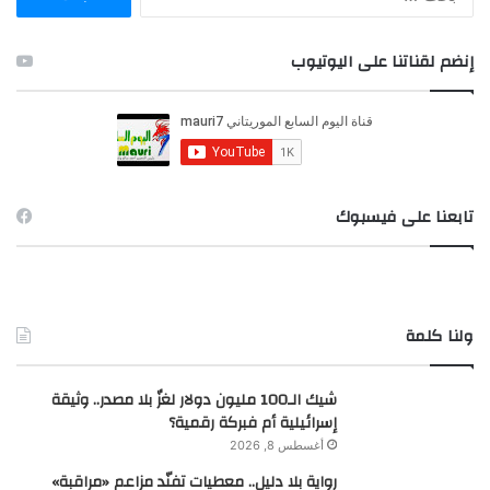
ل
ب
ح
إنضم لقناتنا على اليوتيوب
ث
ع
ن
:
تابعنا على فيسبوك
ولنا كلمة
شيك الـ100 مليون دولار لغزٌ بلا مصدر.. وثيقة
إسرائيلية أم فبركة رقمية؟
أغسطس 8, 2026
رواية بلا دليل.. معطيات تفنّد مزاعم «مراقبة»