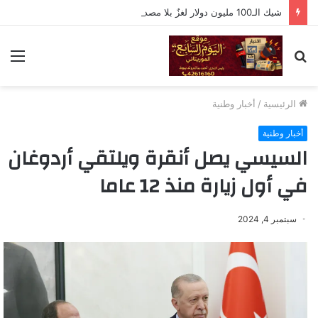
شيك الـ100 مليون دولار لغزٌ بلا مصدر.. وثيقة إسرائيلية أم فبركة رقمية؟
بحث
الق
عن
الرئيسية
/
أخبار وطنية
أخبار وطنية
السيسي يصل أنقرة ويلتقي أردوغان
في أول زيارة منذ 12 عاما
سبتمبر 4, 2024