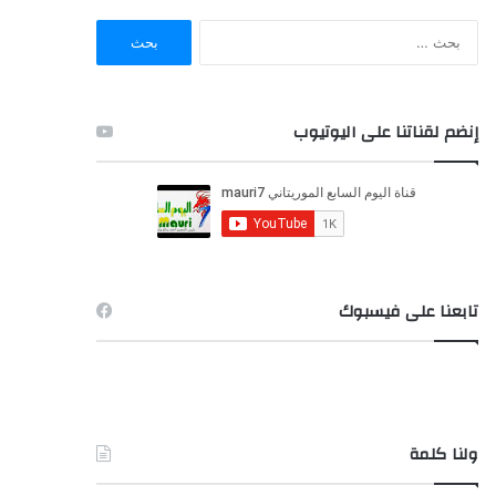
ا
ل
ب
ح
ث
إنضم لقناتنا على اليوتيوب
ع
ن
:
تابعنا على فيسبوك
ولنا كلمة