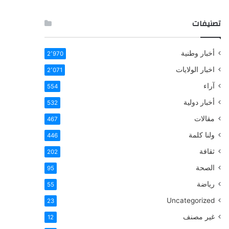
تصنيفات
أخبار وطنية
2٬970
اخبار الولايات
2٬071
آراء
554
أخبار دولية
532
مقالات
467
ولنا كلمة
446
ثقافة
202
الصحة
95
رياضة
55
Uncategorized
23
غير مصنف
12