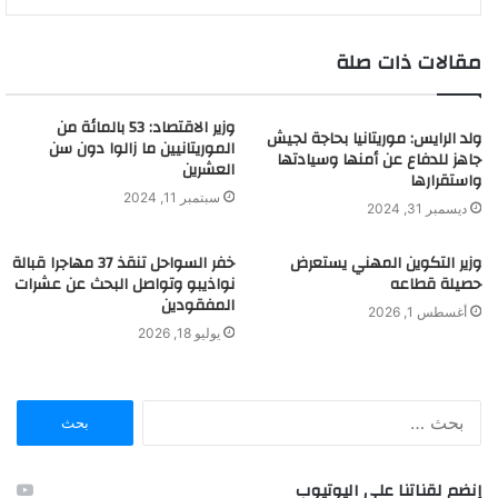
مقالات ذات صلة
وزير الاقتصاد: 53 بالمائة من
ولد الرايس: موريتانيا بحاجة لجيش
الموريتانيين ما زالوا دون سن
جاهز للدفاع عن أمنها وسيادتها
العشرين
واستقرارها
سبتمبر 11, 2024
ديسمبر 31, 2024
وزير التكوين المهني يستعرض
خفر السواحل تنقذ 37 مهاجرا قبالة
حصيلة قطاعه
نواذيبو وتواصل البحث عن عشرات
المفقودين
أغسطس 1, 2026
يوليو 18, 2026
ا
ل
ب
ح
إنضم لقناتنا على اليوتيوب