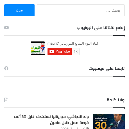
ا
ل
ب
ح
إنضم لقناتنا على اليوتيوب
ث
ع
ن
:
تابعنا على فيسبوك
ولنا كلمة
ولد النجاشي: موريتانيا تستهدف خلق 30 ألف
فرصة عمل خلال عامين
أغسطس 7, 2026