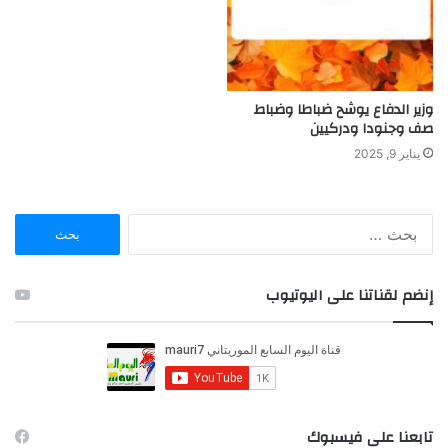
وزير الدفاع يوشح ضباطا وضباط
صف وجنودا ودركيين
يناير 9, 2025
ا
ل
ب
ح
إنضم لقناتنا على اليوتيوب
ث
ع
ن
:
تابعنا على فيسبوك