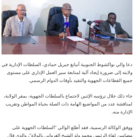
دعا والي نواكشوط الجنوبية أنيانغ جبريل حمادي، السلطات الإدارية في
ولايته إلى ضرورة إيجاد آلية لمتابعة سير العمل الإداري على مستوى
جميع القطاعات الجهوية والتقيد بأوقات الدوام الرسمي.
جاء ذلك خلال ترؤسه الإثنين لاجتماع بالسلطات الجهوية، بمقر الولاية،
لمناقشة عدد من المواضيع الهامة ذات الصلة بحياة المواطن وتقريب
الإدارة منه.
ووفق الوكالة الرسمية، فقد أطلع الوالي “السلطات الجهوية على
مضامين لقاء الرئيس محمد ولد الشيخ الغزواني بالولاة”، والذي قال