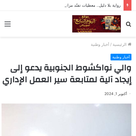
رواية بلا دليل.. معطيات تفنّد مزاعم «مراقبة» تحركات ولد حدمين
بحث
الق
عن
الرئيسية
/
أخبار وطنية
أخبار وطنية
والي نواكشوط الجنوبية يدعو إلى
إيجاد آلية لمتابعة سير العمل الإداري
أكتوبر 1, 2024