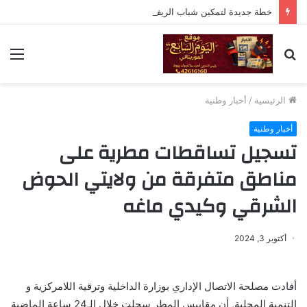
خطة جديدة لتمكين شباب الريف: تدريب مهني لـ730 شابًا وشابة في موريتانيا
بحث
الق
عن
الرئيسية
/
أخبار وطنية
أخبار وطنية
تسجيل تساقطات مطرية على
مناطق متفرقة من ولايتي الحوض
الشرقي وكيدي ماغه
أكتوبر 3, 2024
أفادت مصلحة الاتصال الإداري بوزارة الداخلية وترقية اللامركزية و
التنمية المحلية, أن مقاييس المطر سجلت خلال الـ24 ساعة الماضية