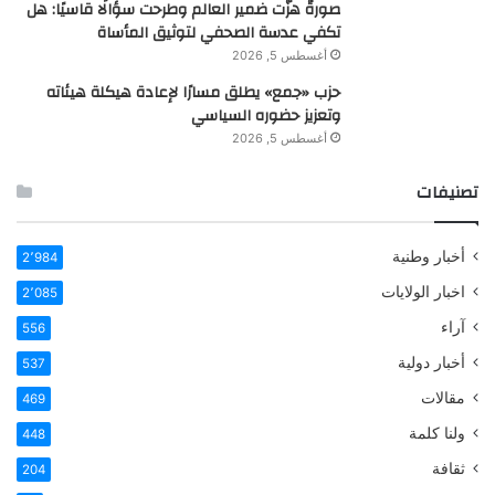
صورةٌ هزّت ضمير العالم وطرحت سؤالًا قاسيًا: هل
تكفي عدسة الصحفي لتوثيق المأساة
أغسطس 5, 2026
حزب «جمع» يطلق مسارًا لإعادة هيكلة هيئاته
وتعزيز حضوره السياسي
أغسطس 5, 2026
تصنيفات
أخبار وطنية
2٬984
اخبار الولايات
2٬085
آراء
556
أخبار دولية
537
مقالات
469
ولنا كلمة
448
ثقافة
204