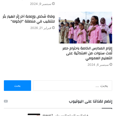
سبتمبر 9, 2024
وفاة شخص وإصابة آخر إثر انهيار بئر
للتنقيب في منطقة “ازكوله”
فبراير 21, 2026
إلزام المدارس الخاصة باحترام حصر
ثلاث سنوات من الابتدائية على
التعليم العمومي
سبتمبر 6, 2024
ا
ل
ب
ح
إنضم لقناتنا على اليوتيوب
ث
ع
ن