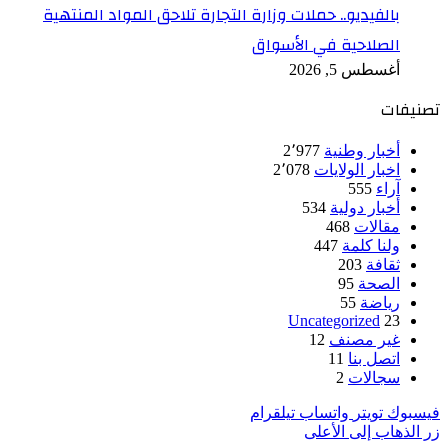
بالفيديو.. حملات وزارة التجارة تلاحق المواد المنتهية
الصلاحية في الأسواق
أغسطس 5, 2026
تصنيفات
أخبار وطنية
2٬977
اخبار الولايات
2٬078
آراء
555
أخبار دولية
534
مقالات
468
ولنا كلمة
447
ثقافة
203
الصحة
95
رياضة
55
Uncategorized
23
غير مصنف
12
اتصل بنا
11
سجالات
2
فيسبوك
تويتر
واتساب
تيلقرام
زر الذهاب إلى الأعلى