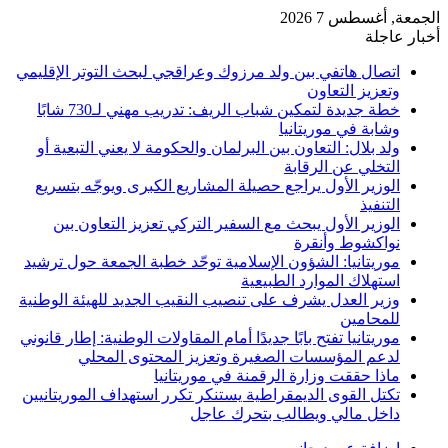
الجمعة, أغسطس 7 2026
أخبار عاجلة
اتصال هاتفي بين ولد مرزوك وعراقجي لبحث التوتر الإقليمي
وتعزيز التعاون
خطة جديدة لتمكين شباب الريف: تدريب مهني لـ730 شابًا
وشابة في موريتانيا
ولد بلال: التعاون بين البرلمان والحكومة لا يعني التبعية أو
التخلي عن الرقابة
الوزير الأول يراجع حصيلة المشاريع الكبرى ويوجّه بتسريع
التنفيذ
الوزير الأول يبحث مع السفير التركي تعزيز التعاون بين
نواكشوط وأنقرة
موريتانيا: الشؤون الإسلامية توحّد خطبة الجمعة حول ترشيد
استهلاك الموارد الطبيعية
وزير العدل يشرف على تنصيب النقيب الجديد للهيئة الوطنية
للمحامين
موريتانيا تفتح بابًا جديدًا أمام المقاولات الوطنية: إطار قانوني
لدعم المؤسسات الصغيرة وتعزيز المحتوى المحلي
ماذا حققت وزارة الرقمنة في موريتانيا
تكتل القوى الديمقراطية يستنكر تكرر استهداف الموريتانيين
داخل مالي ويطالب بتحرك عاجل