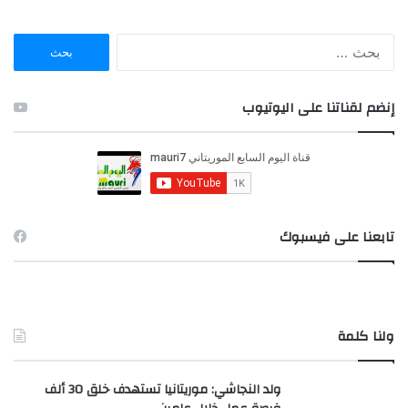
ا
ل
ب
ح
إنضم لقناتنا على اليوتيوب
ث
ع
ن
:
تابعنا على فيسبوك
ولنا كلمة
ولد النجاشي: موريتانيا تستهدف خلق 30 ألف