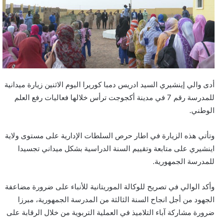
أدى والي إينشيري السيد ادريس دمبا كوريرا اليوم الاثنين زيارة ميدانية
للمدرسة رقم 7 في مدينة أكجوجت ترأس خلالها فعاليات رفع العلم
الوطني.
وتأتي هذه الزيارة في اطار حرص السلطات الإدارية على مستوى ولاية
اينشيري على متابعة وتقييم السنة الدراسية بشكل ميداني تجسيدا
للمدرسة الجمهورية.
وأكد الوالي في تصريح للوكالة الموريتانية للأنباء على ضرورة مضاعفة
الجهود من أجل انجاح السنة الثالثة من المدرسة الجمهورية، مبرزا
ضرورة مشاركة آباء التلاميذ في العملية التربوية من خلال الرقابة على