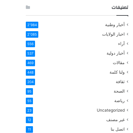
تصنيفات
أخبار وطنية
2٬984
اخبار الولايات
2٬085
آراء
556
أخبار دولية
537
مقالات
469
ولنا كلمة
448
ثقافة
204
الصحة
95
رياضة
55
Uncategorized
23
غير مصنف
12
اتصل بنا
11