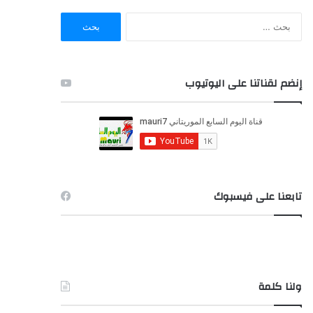
ا
ل
ب
ح
ث
إنضم لقناتنا على اليوتيوب
ع
ن
:
تابعنا على فيسبوك
ولنا كلمة