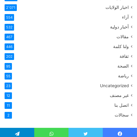
اخبار الولايات
2٬071
آراء
554
أخبار دولية
532
مقالات
467
ولنا كلمة
446
ثقافة
202
الصحة
95
رياضة
55
Uncategorized
23
غير مصنف
12
اتصل بنا
11
سجالات
2