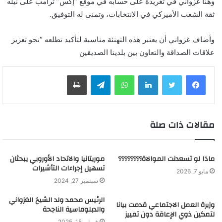
وهنأ غزواني في تغريدة على حسابه في موقع “إكس” ترامب على نيله
ثقة الشعب الأميركي في الانتخابات، وتمنى له التوفيق.
وأضاف غزواني أن يعتبر هذه التهنئة مناسبة لتأكيد تطلعه “نحو تعزيز
علاقات الصداقة والتعاون بين بلدينا الصديقين
لينكدإن
واتساب
تيلقرام
طباعة
مقالات ذات صلة
ماذا لو تسعدنت الموالاة؟؟؟؟؟؟؟؟
موريتانيا والاتحاد الأوروبي يبحثان
تسهيل إجراءات التأشيرات
مايو 7, 2026
سبتمبر 27, 2024
الرئيس محمد ولد الشيخ الغزواني
وزيرة العمل الاجتماعي قدمت بيانا
والدبلوماسية الناجحة
لتمكين ذوي الإعاقة دون تمييز
فبراير 15, 2025