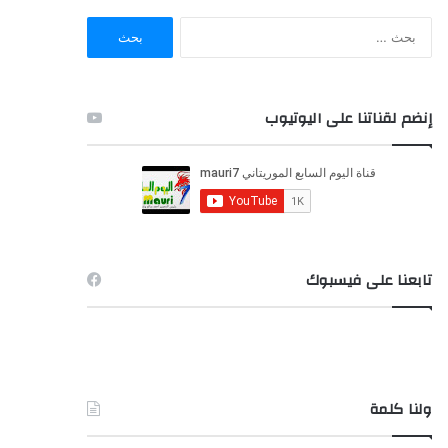
ا
ل
ب
ح
ث
إنضم لقناتنا على اليوتيوب
ع
ن
:
تابعنا على فيسبوك
ولنا كلمة