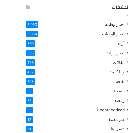
تصنيفات
أخبار وطنية
2٬993
اخبار الولايات
2٬094
آراء
560
أخبار دولية
538
مقالات
473
ولنا كلمة
452
ثقافة
208
الصحة
95
رياضة
55
Uncategorized
23
غير مصنف
12
اتصل بنا
11