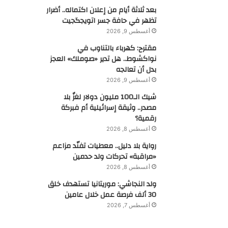
بعد ثلاثة أيام من إعلان اكتماله.. أضرار
تظهر في حافة جسر اتويجگجيت
أغسطس 9, 2026
مقترح: كهرباء بالتناوب في
نواكشوط.. هل تدير «صوملك» العجز
بدل أن تعالجه
أغسطس 9, 2026
شيك الـ100 مليون دولار لغزٌ بلا
مصدر.. وثيقة إسرائيلية أم فبركة
رقمية؟
أغسطس 8, 2026
رواية بلا دليل.. معطيات تفنّد مزاعم
«مراقبة» تحركات ولد حدمين
أغسطس 8, 2026
ولد النجاشي: موريتانيا تستهدف خلق
30 ألف فرصة عمل خلال عامين
أغسطس 7, 2026