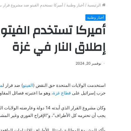
الرئيسية
/
أخبار وطنية
/
أميركا تستخدم الفيتو ضد مشروع قرار ب
أخبار وطنية
أميركا تستخدم الفيت
إطلاق النار في غزة
نوفمبر 20, 2024
استخدمت الولايات المتحدة حق النقض (
الفيتو
) ضد قرار ل
مج
حرب إسرائيل على
قطاع غزة
، وهو ما اعتبرته فصائل المقا
وكان مشروع القرار الذي أيدته 14 
يجب أن تحترمه كل الأطراف”، و”الإفراج الفوري وغير المش
وأكد المشروع المطالبة بامتثال الأطراف للالتزامات الواقعة