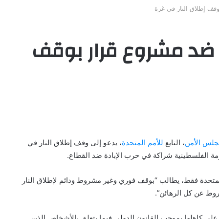
وقف إطلاق النار في غزة
و ضد مشروع قرار بوقف
لس الأمن
، التابع
للأمم المتحدة
، يدعو إلى وقف إطلاق النار في
ومة الفلسطينية شراكة في حرب الإبادة ضد القطاع.
دولة وعارضته الولايات المتحدة فقط، يطالب “بوقف فوري وغير مشروط ودائم لإطلاق النار
روط عن كل الرهائن”.
 على كاهلها بموجب القانون الدولي فيما يتعلق بالأشخاص الذين