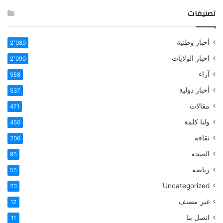
تصنيفات
أخبار وطنية
2٬989
اخبار الولايات
2٬090
آراء
558
أخبار دولية
537
مقالات
471
ولنا كلمة
450
ثقافة
206
الصحة
95
رياضة
55
Uncategorized
23
غير مصنف
12
اتصل بنا
11