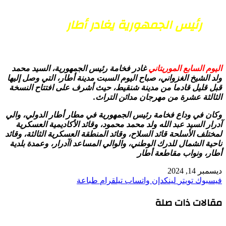
رئيس الجمهورية يغادر أطار
اليوم السابع الموريتاني
غادر فخامة رئيس الجمهورية، السيد محمد
ولد الشيخ الغزواني، صباح اليوم السبت مدينة أطار، التي وصل إليها
قبل قليل قادما من مدينة شنقيط، حيث أشرف على افتتاح النسخة
الثالثة عشرة من مهرجان مدائن التراث.
وكان في وداع فخامة رئيس الجمهورية في مطار أطار الدولي، والي
آدرار السيد عبد الله ولد محمد محمود، وقائد الأكاديمية العسكرية
لمختلف الأسلحة قائد السلاح، وقائد المنطقة العسكرية الثالثة، وقائد
ناحية الشمال للدرك الوطني، والوالي المساعد اآدرار، وعمدة بلدية
أطار، ونواب مقاطعة أطار
ديسمبر 14, 2024
فيسبوك
تويتر
لينكدإن
واتساب
تيلقرام
طباعة
مقالات ذات صلة