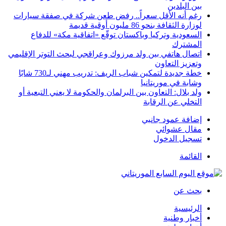
بين البلدين
رغم أنه الأقل سعراً.. رفض طعن شركة في صفقة سيارات
لوزارة الثقافة بنحو 86 مليون أوقية قديمة
السعودية وتركيا وباكستان توقّع «اتفاقية مكة» للدفاع
المشترك
اتصال هاتفي بين ولد مرزوك وعراقجي لبحث التوتر الإقليمي
وتعزيز التعاون
خطة جديدة لتمكين شباب الريف: تدريب مهني لـ730 شابًا
وشابة في موريتانيا
ولد بلال: التعاون بين البرلمان والحكومة لا يعني التبعية أو
التخلي عن الرقابة
إضافة عمود جانبي
مقال عشوائي
تسجيل الدخول
القائمة
بحث عن
الرئيسية
أخبار وطنية