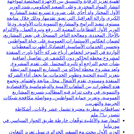
أهمية تعزيز الرقابة والتنسيق بين الأجهزة المختصة لمواجهة
انتشار المواد المخدرة. وعلى الصعيد الحكومي، شدد الوزير
الأول المختار ولد أجاي على ضرورة تسريع تنفيذ المشاريع
الكبرى وإزالة العراقيل التي تعيق تقدمها، وذلك خلال متابعة
مستوى تنفيذ البرامج والمشاريع التنموية ذات الأولوية. ودعا
الوزير الأول القطاعات المعنية إلى رفع وتيرة العمل، والالتزام
بالآجال المحددة، ومعالجة التأخر المسجل في بعض المشاريع،
لضمان انعكاس الاستثمارات العمومية على حياة المواطنين
وتحسين الخدمات الأساسية. اقتصاديًا، أظهرت المعطيات
الواردة في الموجز انخفاض أرباح شركة «أكوا باور»، المنفذة
لمشروع محطة انجاكو، دون الكشف عن تفاصيل إضافية
بشأن حجم التراجع أو تأثيره المحتمل على تقدم المشروع.
ويُعد مشروع محطة انجاكو من المشاريع المهمة المرتبطة
بتعزيز البنية التحتية وتطوير الخدمات، ما يجعل أداء الشركة
المنفذة ومستوى تقدم الأشغال محل متابعة واهتمام. وتجمع
هذه التطورات بين الملفات الأمنية والدبلوماسية والاقتصادية
والتنموية، في وقت تتزايد فيه المطالب بتسريع المشاريع
العمومية، وتعزيز حماية المواطنين، ومواصلة مكافحة شبكات
الجريمة والتهريب.
تساقطات مطرية معتبرة تشمل عشر ولايات.. أشكاطة
تتصدر بـ75 ملم
المعارضة والأغلبية توقّعان خارطة طريق الحوار السياسي في
موريتانيا
الوزير الأول يبحث مع السفير الجزائري سبل تعزيز التعاون