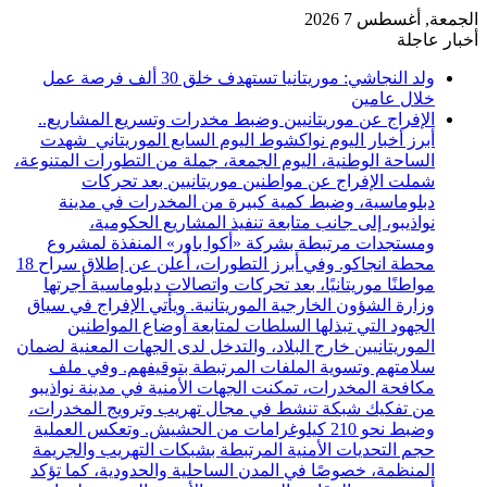
الجمعة, أغسطس 7 2026
أخبار عاجلة
ولد النجاشي: موريتانيا تستهدف خلق 30 ألف فرصة عمل
خلال عامين
الإفراج عن موريتانيين وضبط مخدرات وتسريع المشاريع..
أبرز أخبار اليوم نواكشوط اليوم السابع الموريتاني شهدت
الساحة الوطنية، اليوم الجمعة، جملة من التطورات المتنوعة،
شملت الإفراج عن مواطنين موريتانيين بعد تحركات
دبلوماسية، وضبط كمية كبيرة من المخدرات في مدينة
نواذيبو، إلى جانب متابعة تنفيذ المشاريع الحكومية،
ومستجدات مرتبطة بشركة «أكوا باور» المنفذة لمشروع
محطة انجاكو. وفي أبرز التطورات، أُعلن عن إطلاق سراح 18
مواطنًا موريتانيًا، بعد تحركات واتصالات دبلوماسية أجرتها
وزارة الشؤون الخارجية الموريتانية. ويأتي الإفراج في سياق
الجهود التي تبذلها السلطات لمتابعة أوضاع المواطنين
الموريتانيين خارج البلاد، والتدخل لدى الجهات المعنية لضمان
سلامتهم وتسوية الملفات المرتبطة بتوقيفهم. وفي ملف
مكافحة المخدرات، تمكنت الجهات الأمنية في مدينة نواذيبو
من تفكيك شبكة تنشط في مجال تهريب وترويج المخدرات،
وضبط نحو 210 كيلوغرامات من الحشيش. وتعكس العملية
حجم التحديات الأمنية المرتبطة بشبكات التهريب والجريمة
المنظمة، خصوصًا في المدن الساحلية والحدودية، كما تؤكد