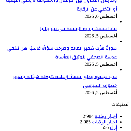
ولد بلال: التعاون بين البرلمان والحكومة لا يعني التبعية
أو التخلي عن الرقابة
أغسطس 6, 2026
ماذا حققت وزارة الرقمنة في موريتانيا
أغسطس 5, 2026
صورةٌ هزّت ضمير العالم وطرحت سؤالًا قاسيًا: هل تكفي
عدسة الصحفي لتوثيق المأساة
أغسطس 5, 2026
حزب «جمع» يطلق مسارًا لإعادة هيكلة هيئاته وتعزيز
حضوره السياسي
أغسطس 5, 2026
تصنيفات
أخبار وطنية
2٬984
اخبار الولايات
2٬085
آراء
556