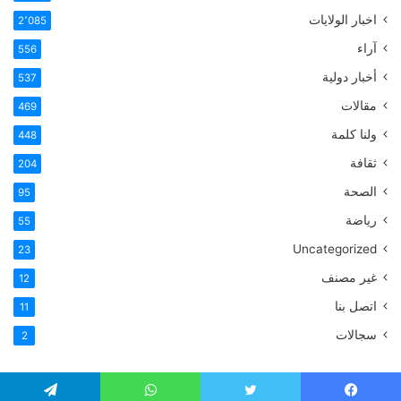
اخبار الولايات
2٬085
آراء
556
أخبار دولية
537
مقالات
469
ولنا كلمة
448
ثقافة
204
الصحة
95
رياضة
55
Uncategorized
23
غير مصنف
12
اتصل بنا
11
سجالات
2