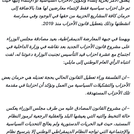
يتعلق الأمر بحرية إنشاء وتكوين الأحزاب السياسية أو الإنتماء إليها حيث
تم حل احزاب سياسية فقط لإنتماء معارضين لها هذا بالاضافة إلى
حرمان كافة المشاريع الحزبية من حقها في الوجود وفي ممارسة
انشطتها وذلك بتعطيل قانون الأحزاب منذ 2019.
ويهمنا في جبهة المعارضة الديمقراطية، بعيد مصادقة مجلس الوزراء
على مشروع قانون الأحزاب الجديد بعد نقاشه في وزارة الداخلية في
اجتماع مع عشرة احزاب قيد التأسيس تجنبت الوزارة دعوتنا له، لفت
انتباه الرأي العام الوطني إلى مايلي:
– ان الفلسفة وراء تعطيل القانون الحالي بحجة تعديله هي حرمان بعض
الأحزاب والتشكيلات السياسية من العمل ونؤكد أن احزابنا في مقدمة
تلك الأحزاب المستهدفة.
– ان مشروع القانون المصادق عليه من طرف مجلس الوزراء يعكس
حالة التخبط والتيه التي يعيشها البلد والعقلية الرجعية لرموز النظام
المستبد، حيث قيد الحريات الدستورية ولم يعالج التحديات السياسية
والإجتماعية التي تواجه النظام الديمقراطي الوطني إلا بترسيخ نظام