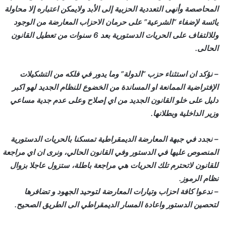
المحاصصة وأنهى التعددية الحزبية إلى الأبد ولايمكن اعتباره إلا محاولة
يائسة لإضفاء “الشرعية” على حرمان الاحزاب المعارضة من الوجود
وللالتفاف على الحريات الدستورية بعد 6 سنوات من تعطيل القانون
الحالى.
– نؤكد ان استثناء حزب “الدولة” وما يدور في فلكه من التشكيلات
الإفتراضية الممانعة او المساندة من الخضوع للنظام الجديد لهو اكبر
دليل على خلو القانون الجديد من اي إصلاح وعلى عدم جدية مساعي
وزير الداخلية وبطلانها.
– نجدد في جبهة المعارضة الديمقراطية تمسكنا بالحريات الدستورية
المنصوص عليها في الدستور وفي القانون الحالي، ونرى ان اي مراجعة
للقانون لاتحترم تلك الحريات هي مراجعة باطلة، ستزول عاجلا بزوال
نظام الرموز.
– ندعوا كافة احزاب وتيارات المعارضة لتوحيد الجهود و تضافرها
لتحصين الدستور واعادة المسار الديمقراطي الى الطريق الصحيح.