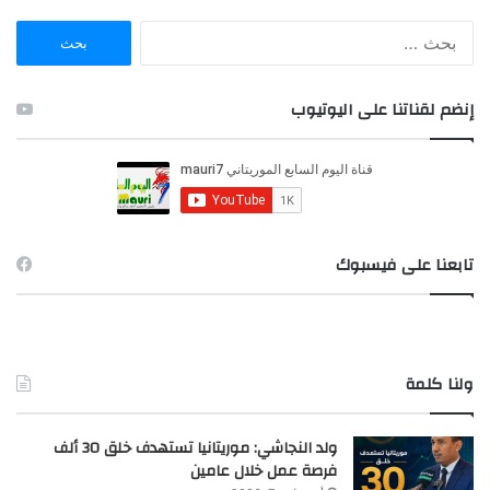
ا
ل
ب
ح
إنضم لقناتنا على اليوتيوب
ث
ع
ن
:
تابعنا على فيسبوك
ولنا كلمة
ولد النجاشي: موريتانيا تستهدف خلق 30 ألف
فرصة عمل خلال عامين