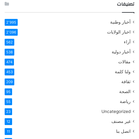
تصنيفات
أخبار وطنية
2٬995
اخبار الولايات
2٬096
آراء
562
أخبار دولية
538
مقالات
474
ولنا كلمة
453
ثقافة
209
الصحة
95
رياضة
55
Uncategorized
23
غير مصنف
12
اتصل بنا
11