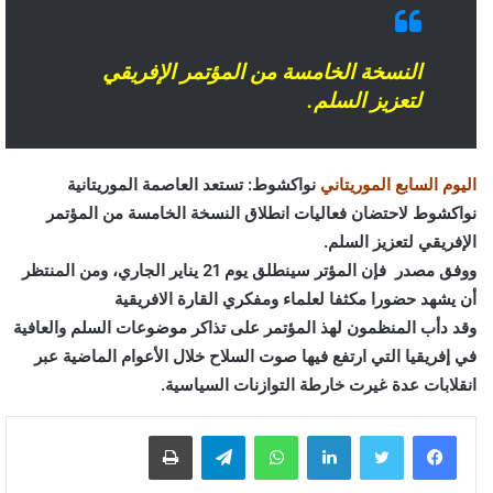
النسخة الخامسة من المؤتمر الإفريقي
لتعزيز السلم.
اليوم السابع الموريتاني
نواكشوط: تستعد العاصمة الموريتانية
نواكشوط لاحتضان فعاليات انطلاق النسخة الخامسة من المؤتمر
الإفريقي لتعزيز السلم.
ووفق مصدر فإن المؤتر سينطلق يوم 21 يناير الجاري، ومن المنتظر
أن يشھد حضورا مكثفا لعلماء ومفكري القارة الافريقية
وقد دأب المنظمون لھذ المؤتمر على تذاكر موضوعات السلم والعافية
في إفريقيا التي ارتفع فيها صوت السلاح خلال الأعوام الماضية عبر
انقلابات عدة غيرت خارطة التوازنات السياسية.
لينكدإن
واتساب
تيلقرام
طباعة