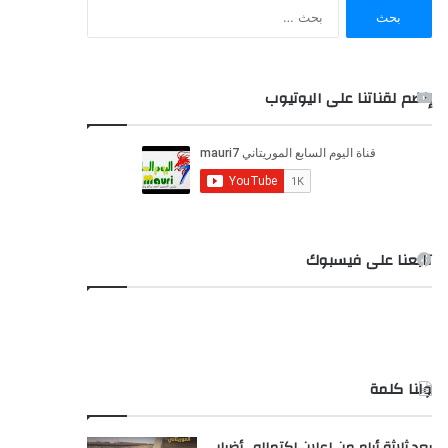
ا
ل
ب
ح
ث
إنضم لقناتنا على اليوتيوب
ع
ن
:
تابعنا على فيسبوك
ولنا كلمة