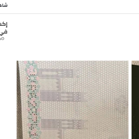
شاهد
إكس
في 
فب