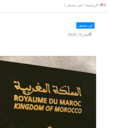
إ
الرئيسية
/
غير مصنف
/
غ
ل
ا
غير مصنف
ق
يناير 12, 2025