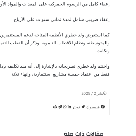
إعفاء كامل من الرسوم الجمركية على المعدات والمواد الأول
إعفاء ضريبي شامل لمدة ثماني سنوات على الأرباح.
كما استعرض ولد خطري الأنظمة المتاحة لدعم المستثمرين،
والمتوسطة، ونظام الأقطاب التنموية. وذكر أن القطب التنمو
وتكانت.
فقط من اعتماد خمسة مشاريع استثمارية، وإنهاء ثلاثة
يناير 12, 2025
فيسبوك
تويتر
ل
و
ت
ط
ي
ا
ي
ب
ن
ت
ل
ا
ك
س
ق
ع
مقالات ذات صلة
د
ا
ر
ة