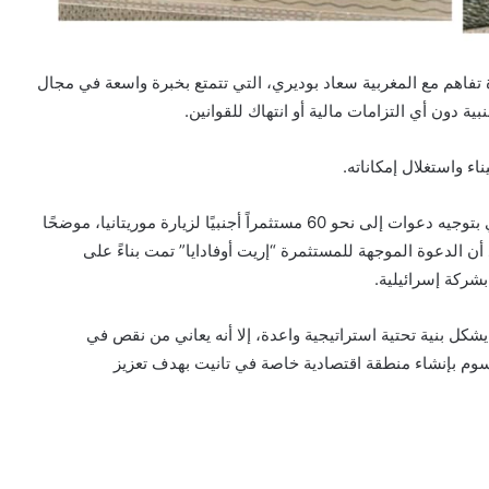
ة تفاهم مع المغربية سعاد بوديري، التي تتمتع بخبرة واسعة في مجال
ة دون أي التزامات مالية أو انتهاك للقوانين.
ء واستغلال إمكاناته.
وأشار ولد خطري إلى أن الميناء قام بناءً على مقترح بوديري بتوجيه دعوات إلى نحو 60 مستثمراً أجنبيًا لزيارة موريتانيا، موضحًا
أن الدعوة الموجهة للمستثمرة “إريت أوفادايا” تمت بناءً على
بشركة إسرائيلية.
د ولد خطري أن ميناء تانيت، الذي تم تدشينه عام 2018، يشكل بنية تحتية استراتيجية واعدة، إلا أنه يعاني من نقص في
ية الضرورية. وفي مارس 2020، صدر مرسوم بإنشاء منطقة اقتصادية خاصة في تانيت بهدف تعزيز