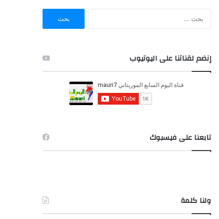
ا
ل
ب
ح
ث
إنضم لقناتنا على اليوتيوب
ع
ن
:
تابعنا على فيسبوك
ولنا كلمة