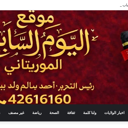
ب مهني لـ730 شابًا وشابة في موريتانيا
اخبار الولايات
ولنا كلمة
ثقافة
الصحة
رياضة
غير مصنف
s