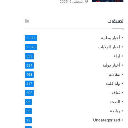
أغسطس 5, 2026
تصنيفات
أخبار وطنية
2٬977
اخبار الولايات
2٬078
آراء
555
أخبار دولية
534
مقالات
468
ولنا كلمة
447
ثقافة
203
الصحة
95
رياضة
55
Uncategorized
23